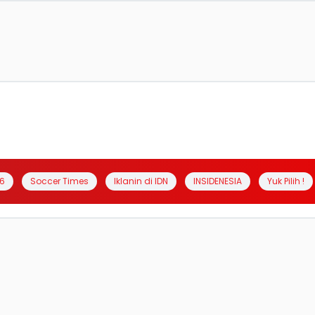
6
Soccer Times
Iklanin di IDN
INSIDENESIA
Yuk Pilih !