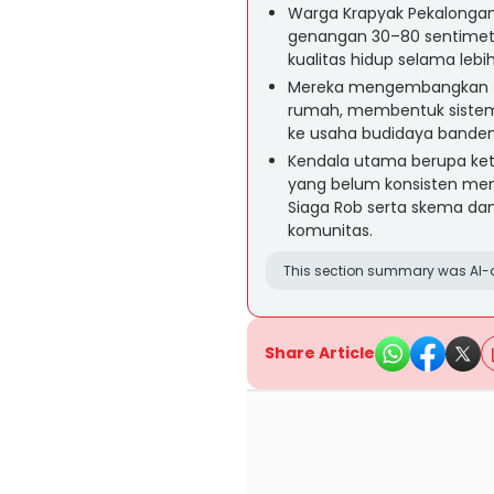
Warga Krapyak Pekalongan
genangan 30–80 sentimete
kualitas hidup selama lebi
Mereka mengembangkan tig
rumah, membentuk sistem g
ke usaha budidaya banden
Kendala utama berupa ke
yang belum konsisten m
Siaga Rob serta skema da
komunitas.
This section summary was AI-a
Share Article