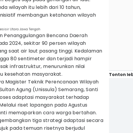
a wilayah itu lebih dari 10 tahun,
nisiatif membangun ketahanan wilayah
esisir Utara Jawa Tengah
an Penanggulangan Bencana Daerah
da 2024, sekitar 90 persen wilayah
g saat air laut pasang tinggi. Kedalaman
ga 80 sentimeter dan terjadi hampir
usak infrastruktur, menurunkan nilai
gu kesehatan masyarakat.
Tonton leb
swa Magister Teknik Perencanaan Wilayah
 Sultan Agung (Unissula) Semarang, Santi
roses adaptasi masyarakat terhadap
Melalui riset lapangan pada Agustus
anti memaparkan cara warga bertahan.
embangkan tiga strategi adaptasi secara
ujuk pada temuan risetnya berjudul