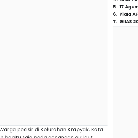
5
.
17 Agus
6
.
Piala A
7
.
GIIAS 2
Warga pesisir di Kelurahan Krapyak, Kota
 begitu saja pada genangan air laut.