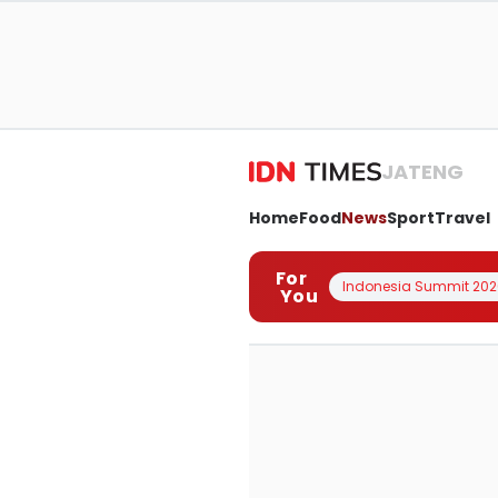
JATENG
Home
Food
News
Sport
Travel
For
Indonesia Summit 202
You