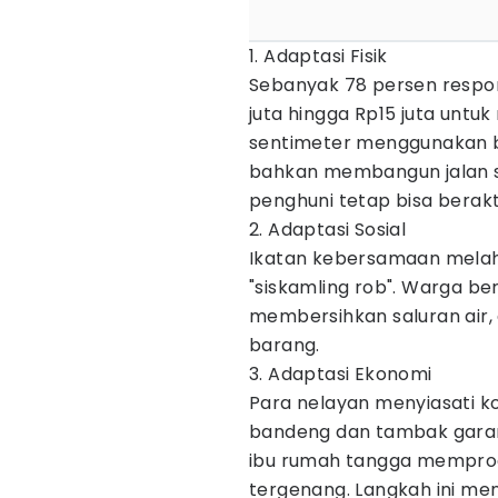
1. Adaptasi Fisik
Sebanyak 78 persen respo
juta hingga Rp15 juta untu
sentimeter menggunakan b
bahkan membangun jalan s
penghuni tetap bisa berakti
2. Adaptasi Sosial
Ikatan kebersamaan melah
"siskamling rob". Warga be
membersihkan saluran air, 
barang.
3. Adaptasi Ekonomi
Para nelayan menyiasati k
bandeng dan tambak garam 
ibu rumah tangga memproduk
tergenang. Langkah ini m