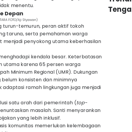
idak menentu.
Tenga
ke Depan
NTARA FOTO/Aji Styawan)
g turun-temurun, peran aktif tokoh
ng taruna, serta pemahaman warga
ut menjadi penyokong utama keberhasilan
 menghadapi kendala besar. Keterbatasan
n utama karena 65 persen warga
Upah Minimum Regional (UMR). Dukungan
g belum konsisten dan minimnya
 adaptasi ramah lingkungan juga menjadi
olusi satu arah dari pemerintah (
top-
p menuntaskan masalah. Santi menyarankan
akan yang lebih inklusif.
asis komunitas memerlukan kelembagaan