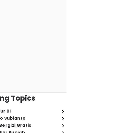
ng Topics
ur BI
o Subianto
ergizi Gratis
ukar Rupiah