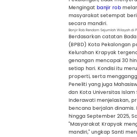
Mengingat
banjir rob
meland
masyarakat setempat beri
secara mandiri.
Banjir Rob Rendam Sejumlah Wilayah di P
Berdasarkan catatan Bad
(BPBD) Kota Pekalongan pa
Kelurahan Krapyak tergenan
genangan mencapai 30 hing
setiap hari. Kondisi itu mer
properti, serta menggang
Peneliti yang juga Mahasi
dan Kota Universitas Islam
Inderawati menjelaskan, p
bencana berjalan dinamis. 
hingga September 2025, S
"Masyarakat Krapyak meng
mandiri," ungkap Santi mer