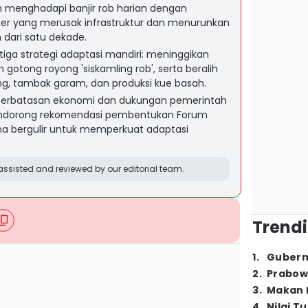
 menghadapi banjir rob harian dengan
r yang merusak infrastruktur dan menurunkan
h dari satu dekade.
a strategi adaptasi mandiri: meninggikan
otong royong 'siskamling rob', serta beralih
g, tambak garam, dan produksi kue basah.
terbatasan ekonomi dan dukungan pemerintah
endorong rekomendasi pembentukan Forum
na bergulir untuk memperkuat adaptasi
ssisted and reviewed by our editorial team.
Trendi
1
.
Gubern
2
.
Prabow
3
.
Makan B
4
.
Nilai T