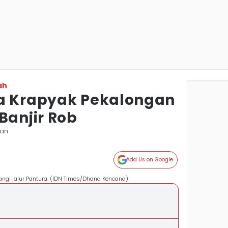
ah
a Krapyak Pekalongan
Banjir Rob
gan
Add Us on Google
angi jalur Pantura. (IDN Times/Dhana Kencana)