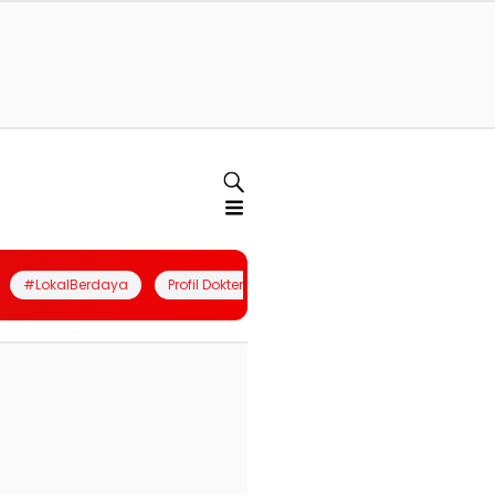
#LokalBerdaya
Profil Dokter
Quiz
Join Community