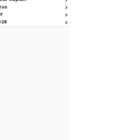
tus
FF
026