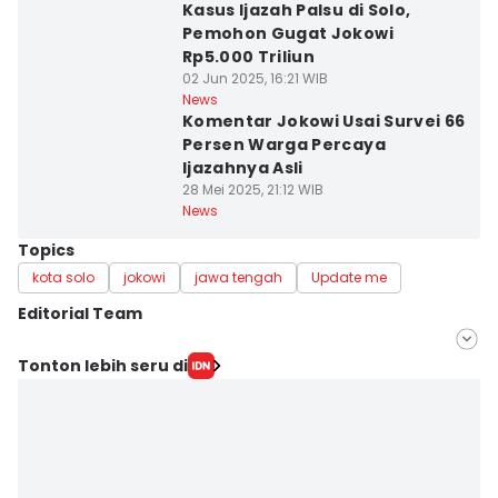
Kasus Ijazah Palsu di Solo,
Pemohon Gugat Jokowi
Rp5.000 Triliun
02 Jun 2025, 16:21 WIB
News
Komentar Jokowi Usai Survei 66
Persen Warga Percaya
Ijazahnya Asli
28 Mei 2025, 21:12 WIB
News
Topics
kota solo
jokowi
jawa tengah
Update me
Editorial Team
Editor
Tonton lebih seru di
Bandot Arywono
Editor
Larasati Rey