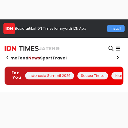
Baca artikel
IDN Times
lainnya di IDN App
Install
JATENG
Home
Food
News
Sport
Travel
For
Indonesia Summit 2026
Soccer Times
Iklanin 
You