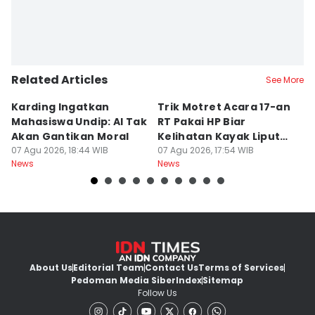
Related Articles
See More
Karding Ingatkan
Trik Motret Acara 17-an
N
Mahasiswa Undip: AI Tak
RT Pakai HP Biar
C
Akan Gantikan Moral
Kelihatan Kayak Liputan
1
07 Agu 2026, 18:44 WIB
Festival Nasional
07 Agu 2026, 17:54 WIB
M
07
News
News
Ne
About Us
Editorial Team
Contact Us
Terms of Services
Pedoman Media Siber
Index
Sitemap
Follow Us