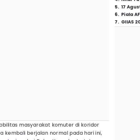
5
.
17 Agus
6
.
Piala A
7
.
GIIAS 2
bilitas masyarakat komuter di koridor
 kembali berjalan normal pada hari ini,