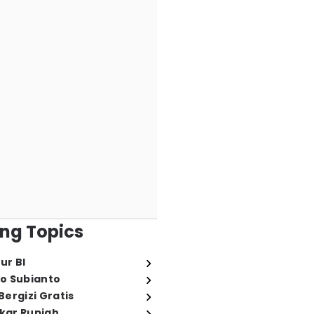
ng Topics
ur BI
o Subianto
ergizi Gratis
ukar Rupiah