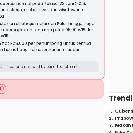
operasi normal pada Selasa, 23 Juni 2026,
lan pekerja, mahasiswa, dan wisatawan di
ta.
 stasiun strategis mulai dari Palur hingga Tugu
 keberangkatan pertama pukul 05.00 WIB dan
 WIB.
an flat Rp8.000 per penumpang untuk semua
ihan hemat bagi komuter harian maupun
ssisted and reviewed by our editorial team.
Trendi
1
.
Gubern
2
.
Prabow
3
.
Makan B
4
.
Nilai T