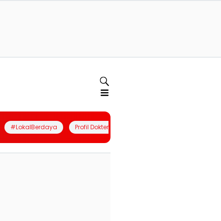
#LokalBerdaya
Profil Dokter
Quiz
Join Community