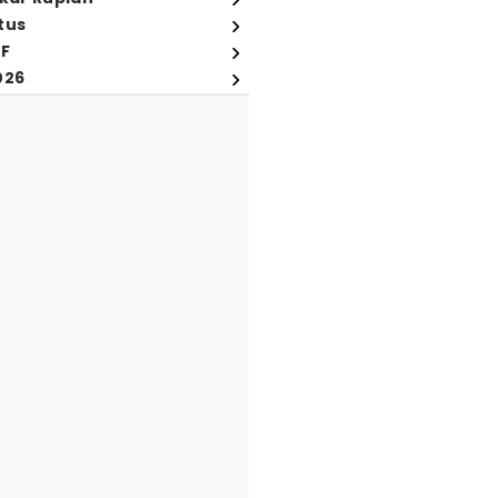
tus
FF
026