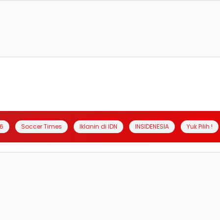
6
Soccer Times
Iklanin di IDN
INSIDENESIA
Yuk Pilih !