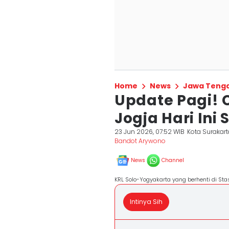
Home
News
Jawa Teng
Update Pagi! 
Jogja Hari Ini 
23 Jun 2026, 07:52 WIB
Kota Surakart
Bandot Arywono
News
Channel
KRL Solo-Yogyakarta yang berhenti di Stas
Intinya Sih