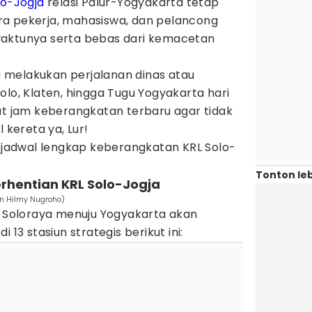
lo
-
Jogja
relasi Palur-Yogyakarta tetap
a pekerja, mahasiswa, dan pelancong
waktunya serta bebas dari kemacetan
 melakukan perjalanan dinas atau
olo, Klaten, hingga Tugu Yogyakarta hari
at jam keberangkatan terbaru agar tidak
 kereta ya, Lur!
n jadwal lengkap keberangkatan KRL Solo-
Tonton leb
erhentian KRL Solo-Jogja
n Hilmy Nugroho)
h Soloraya menuju Yogyakarta akan
 13 stasiun strategis berikut ini: