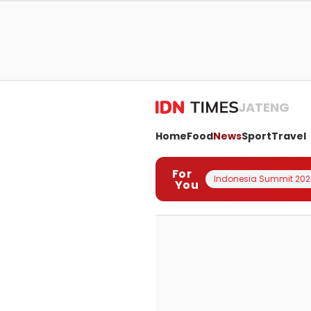
JATENG
Home
Food
News
Sport
Travel
For
Indonesia Summit 202
You