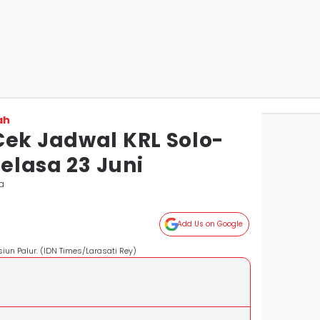
ah
Cek Jadwal KRL Solo-
Selasa 23 Juni
a
Add Us on Google
iun Palur. (IDN Times/Larasati Rey)