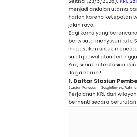
Selasa (23/6/2026).
KRL
So
menjadi andalan utama par
harian karena ketepatan 
jalan raya.
Bagi kamu yang berencana
berwisata menyusuri rute S
ini, pastikan untuk mencat
salah jadwal atau tertinggal
Yuk, simak rute stasiun da
Jogja hari ini!
1. Daftar Stasiun Pemb
Stasiun Purwosari (GoogleReview/Rahma
Perjalanan KRL dari wilaya
berhenti secara berurutan di