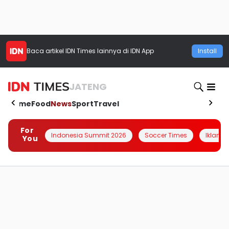
Baca artikel
IDN Times
lainnya di IDN App
Install
JATENG
Home
Food
News
Sport
Travel
For
Indonesia Summit 2026
Soccer Times
Iklanin 
You