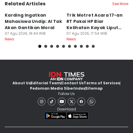
Related Articles
See More
Karding Ingatkan
Trik Motret Acara 17-an
N
Mahasiswa Undip: AI Tak
RT Pakai HP Biar
C
Akan Gantikan Moral
Kelihatan Kayak Liputan
1
07 Agu 2026, 18:44 WIB
Festival Nasional
07 Agu 2026, 17:54 WIB
M
07
News
News
Ne
About Us
Editorial Team
Contact Us
Terms of Services
Pedoman Media Siber
Index
Sitemap
Follow Us
Download