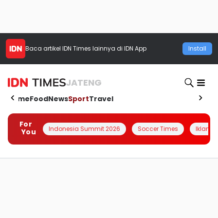
Baca artikel
IDN Times
lainnya di IDN App
Install
JATENG
Home
Food
News
Sport
Travel
For
Indonesia Summit 2026
Soccer Times
Iklanin 
You