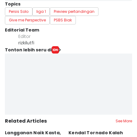
Topics
Persis Solo
liga 1
Preview pertandingan
Give me Perspective
PSBS Biak
Editorial Team
Editor
rizkilutfi
Tonton lebih seru di
Related Articles
See More
Langganan Naik Kasta,
Kendal Tornado Kalah
T