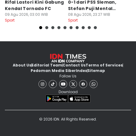
Rifal Lastori Kini Gabung
0-1 dari PSS Sleman,
P
Kendal Tornado FC
Stefan Puji Mental
J
09 Agu 2026, 03:00 WIB
Pemain
08 Agu 2026, 23:27 WIB
T
08
Sport
Sport
Sp
About Us
Editorial Team
Contact Us
Terms of Services
Pedoman Media Siber
Index
Sitemap
Follow Us
Download
© 2026 IDN. All Rights Reserved.