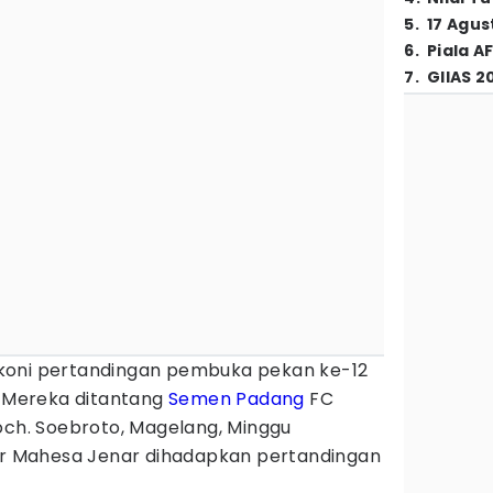
5
.
17 Agus
6
.
Piala A
7
.
GIIAS 2
koni pertandingan pembuka pekan ke-12
 Mereka ditantang
Semen Padang
FC
och. Soebroto, Magelang, Minggu
kar Mahesa Jenar dihadapkan pertandingan