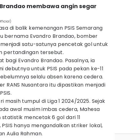
o Brandao membawa angin segar
ficial)
asa di balik kemenangan PSIS Semarang
n itu bernama Evandro Brandao, bomber
a menjadi satu-satunya pencetak gol untuk
 pertandingan tersebut.
at bagi Evandro Brandao. Pasalnya, ia
i debutnya untuk PSIS pada pekan ke-11
 sebelumnya selalu absen karena cedera.
er RANS Nusantara itu dipastikan menjadi
PSIS.
ri masih tumpul di Liga 1 2024/2025. Sejak
pada awal musim imbas cedera, Mahesa
statistik mencetak 6 gol dari 11
 PSIS hanya mengandalkan striker lokal,
an Aulia Rahman.