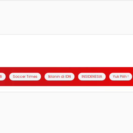
6
Soccer Times
Iklanin di IDN
INSIDENESIA
Yuk Pilih !