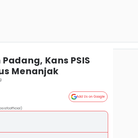
 Padang, Kans PSIS
us Menanjak
g
Add Us on Google
isfcofficial)