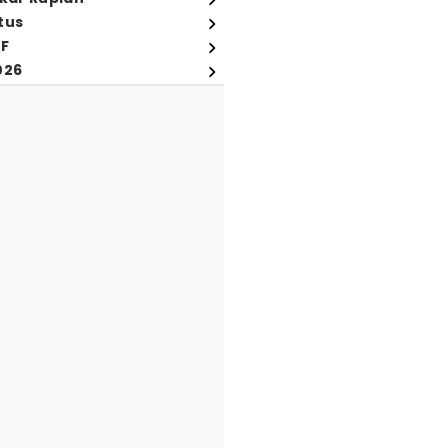
tus
FF
026