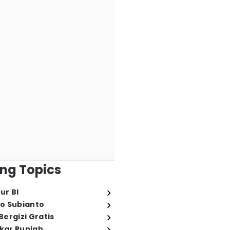
ng Topics
ur BI
o Subianto
ergizi Gratis
ukar Rupiah