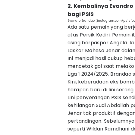
2. Kembalinya Evandr
bagi PSIS
Evandro Brandao (instagram.com/psisfcof
Ada satu pemain yang berj
atas Persik Kediri. Pemai
asing berpaspor Angola. I
Laskar Mahesa Jenar dalam
Ini menjadi hasil cukup heb
mencetak gol saat melakon
Liga 1 2024/2025. Brandao
Kini, keberadaan eks bomb
harapan baru di lini serang 
Lini penyerangan PSIS sendi
kehilangan Sudi Abdallah 
Jenar tak produktif dengan 
pertandingan. Sebelumnya,
seperti Wildan Ramdhani d