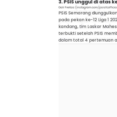
3. PSIS unggul di atas
Gali Freitas (instagram.com/psisfcofficia
PSIS Semarang diunggulka
pada pekan ke-12 Liga 1 20
kandang, tim Laskar Mahes
terbukti setelah PSIS membu
dalam total 4 pertemuan a