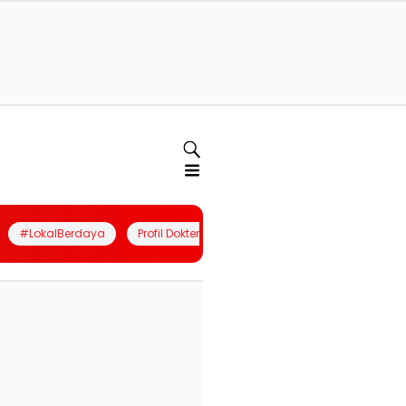
#LokalBerdaya
Profil Dokter
Quiz
Join Community