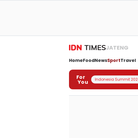
JATENG
Home
Food
News
Sport
Travel
For
Indonesia Summit 202
You