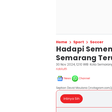
Home
Sport
Soccer
Hadapi Semen
Semarang Ter
30 Nov 2024, 12:10 WIB
Kota Semaran
rizkilutfi
News
Channel
Septian David Maulana (instagram.com/ps
Intinya Sih