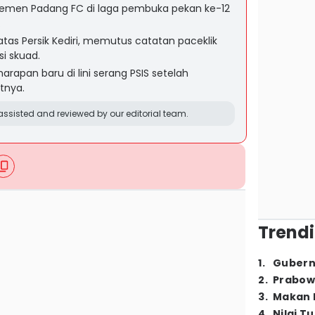
emen Padang FC di laga pembuka pekan ke-12
.
as Persik Kediri, memutus catatan paceklik
i skuad.
rapan baru di lini serang PSIS setelah
tnya.
ssisted and reviewed by our editorial team.
Trendi
1
.
Gubern
2
.
Prabow
3
.
Makan B
4
.
Nilai T