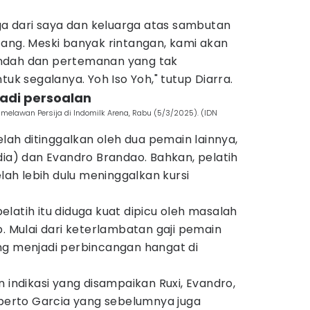
.
uga dari saya dan keluarga atas sambutan
tang. Meski banyak rintangan, kami akan
ndah dan pertemanan yang tak
tuk segalanya. Yoh Iso Yoh," tutup Diarra.
adi persoalan
i melawan Persija di Indomilk Arena, Rabu (5/3/2025). (IDN
elah ditinggalkan oleh dua pemain lainnya,
dia) dan Evandro Brandao. Bahkan, pelatih
elah lebih dulu meninggalkan kursi
latih itu diduga kuat dipicu oleh masalah
b. Mulai dari keterlambatan gaji pemain
ng menjadi perbincangan hangat di
n indikasi yang disampaikan Ruxi, Evandro,
lberto Garcia yang sebelumnya juga