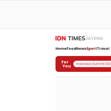
JATENG
Home
Food
News
Sport
Travel
For
Indonesia Summit 202
You