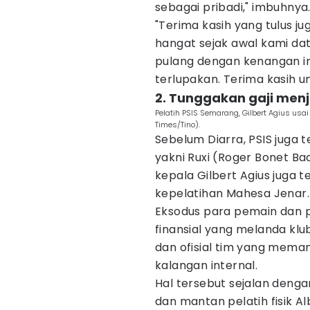
sebagai pribadi," imbuhnya
"Terima kasih yang tulus j
hangat sejak awal kami da
pulang dengan kenangan i
terlupakan. Terima kasih un
2. Tunggakan gaji menj
Pelatih PSIS Semarang, Gilbert Agius usa
Times/Tino).
Sebelum Diarra, PSIS juga t
yakni Ruxi (Roger Bonet Ba
kepala Gilbert Agius juga t
kepelatihan Mahesa Jenar.
Eksodus para pemain dan pe
finansial yang melanda klu
dan ofisial tim yang mema
kalangan internal.
Hal tersebut sejalan denga
dan mantan pelatih fisik A