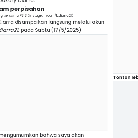
bakary Diarra.
alam perpisahan
ng bersama PSIS (instagram.com/b.diarra21)
arra disampaikan langsung melalui akun
iarra21
, pada Sabtu (17/5/2025).
Tonton leb
a mengumumkan bahwa saya akan