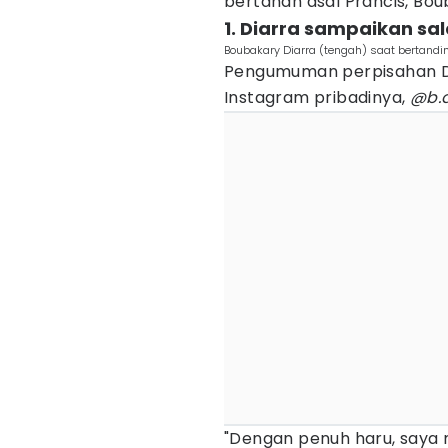
bertahan asal Prancis, Bou
1. Diarra sampaikan s
Boubakary Diarra (tengah) saat bertandi
Pengumuman perpisahan Di
Instagram pribadinya,
@b.d
"Dengan penuh haru, say