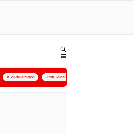
#LokalBerdaya
Profil Dokter
Quiz
Join Community