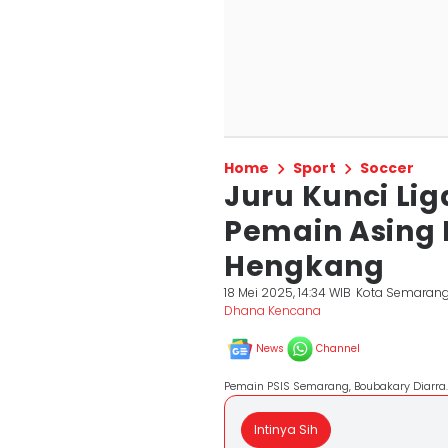
Home
Sport
Soccer
Juru Kunci Lig
Pemain Asing
Hengkang
18 Mei 2025, 14:34 WIB
Kota Semaran
Dhana Kencana
News
Channel
Pemain PSIS Semarang, Boubakary Diarra. 
Intinya Sih