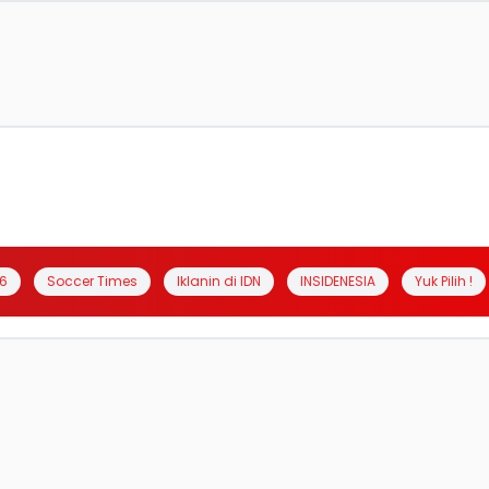
6
Soccer Times
Iklanin di IDN
INSIDENESIA
Yuk Pilih !