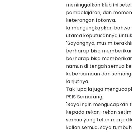
meninggalkan klub ini set
pembelajaran, dan momen-m
keterangan fotonya.
Ia mengungkapkan bahwa sit
utama keputusannya untuk 
"Sayangnya, musim terakhir 
berharap bisa memberikan 
berharap bisa memberikan 
namun di tengah semua kes
kebersamaan dan semangat 
lanjutnya.
Tak lupa ia juga mengucap
PSIS Semarang.
"Saya ingin mengucapkan 
kepada rekan-rekan setim,
semua yang telah menjadika
kalian semua, saya tumbuh