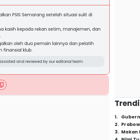
kan PSIS Semarang setelah situasi sulit di
a kasih kepada rekan setim, manajemen, dan
.
galkan oleh dua pemain lainnya dan pelatih
 finansial klub.
ssisted and reviewed by our editorial team.
Trendi
1
.
Gubern
2
.
Prabow
3
.
Makan B
4
.
Nilai T