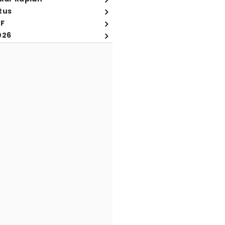
tus
FF
026