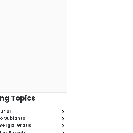
ng Topics
ur BI
o Subianto
ergizi Gratis
ukar Rupiah