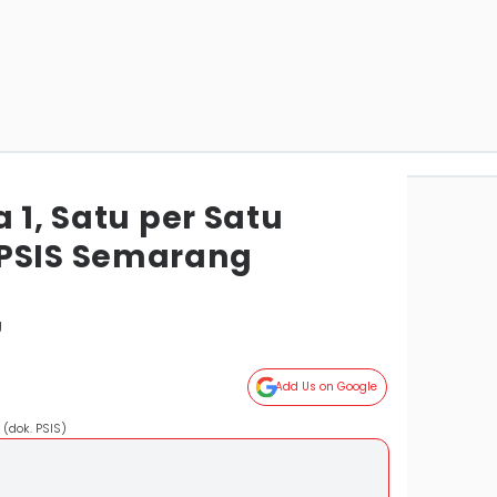
a 1, Satu per Satu
 PSIS Semarang
g
Add Us on Google
(dok. PSIS)