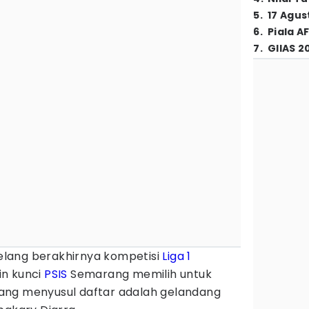
5
.
17 Agus
6
.
Piala A
7
.
GIIAS 2
elang berakhirnya kompetisi
Liga 1
in kunci
PSIS
Semarang memilih untuk
ang menyusul daftar adalah gelandang