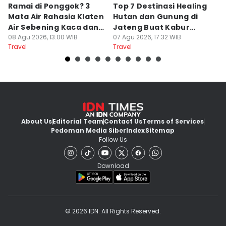
Ramai di Ponggok? 3
Top 7 Destinasi Healing
S
Mata Air Rahasia Klaten
Hutan dan Gunung di
T
Air Sebening Kaca dan
Jateng Buat Kabur
K
Masih Sepi
08 Agu 2026, 13:00 WIB
Sejenak, Under Rp200
07 Agu 2026, 17:32 WIB
U
23
Travel
Travel
Tr
Ribu
About Us
Editorial Team
Contact Us
Terms of Services
Pedoman Media Siber
Index
Sitemap
Follow Us
Download
© 2026 IDN. All Rights Reserved.