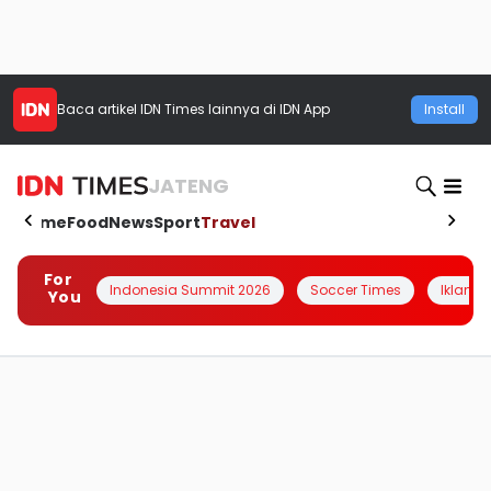
Baca artikel
IDN Times
lainnya di IDN App
Install
JATENG
Home
Food
News
Sport
Travel
For
Indonesia Summit 2026
Soccer Times
Iklanin 
You