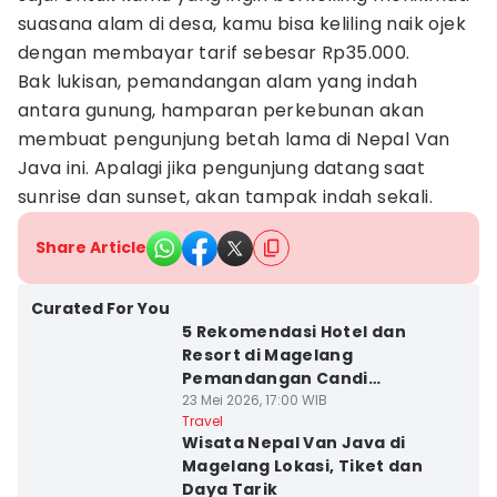
suasana alam di desa, kamu bisa keliling naik ojek
dengan membayar tarif sebesar Rp35.000.
Bak lukisan, pemandangan alam yang indah
antara gunung, hamparan perkebunan akan
membuat pengunjung betah lama di Nepal Van
Java ini. Apalagi jika pengunjung datang saat
sunrise dan sunset, akan tampak indah sekali.
Share Article
Curated For You
5 Rekomendasi Hotel dan
Resort di Magelang
Pemandangan Candi
Borobudur
23 Mei 2026, 17:00 WIB
Travel
Wisata Nepal Van Java di
Magelang Lokasi, Tiket dan
Daya Tarik