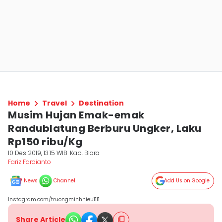
Home
Travel
Destination
Musim Hujan Emak-emak
Randublatung Berburu Ungker, Laku
Rp150 ribu/Kg
10 Des 2019, 13:15 WIB
Kab. Blora
Fariz Fardianto
News
Channel
Add Us on Google
Instagram.com/truongminhhieu1111
Share Article