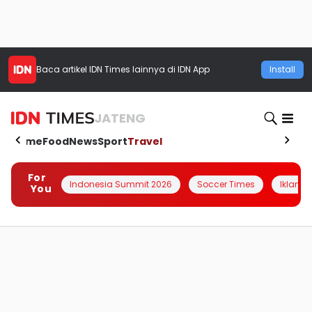
Baca artikel
IDN Times
lainnya di IDN App
Install
JATENG
Home
Food
News
Sport
Travel
For
Indonesia Summit 2026
Soccer Times
Iklanin 
You