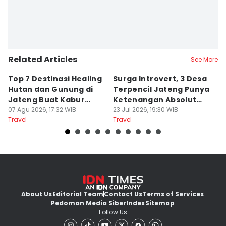
Related Articles
See More
Top 7 Destinasi Healing
Surga Introvert, 3 Desa
M
Hutan dan Gunung di
Terpencil Jateng Punya
W
Jateng Buat Kabur
Ketenangan Absolut
M
Sejenak, Under Rp200
07 Agu 2026, 17:32 WIB
Untuk Disconect
23 Jul 2026, 19:30 WIB
a
17
Travel
Travel
Tr
Ribu
About Us
Editorial Team
Contact Us
Terms of Services
Pedoman Media Siber
Index
Sitemap
Follow Us