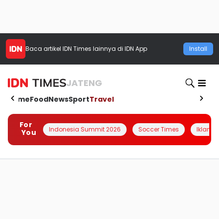
Baca artikel
IDN Times
lainnya di IDN App
Install
JATENG
Home
Food
News
Sport
Travel
For
Indonesia Summit 2026
Soccer Times
Iklanin 
You