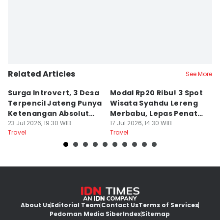
Related Articles
See More
Surga Introvert, 3 Desa
Modal Rp20 Ribu! 3 Spot
S
Terpencil Jateng Punya
Wisata Syahdu Lereng
T
Ketenangan Absolut
Merbabu, Lepas Penat
5
Untuk Disconect
23 Jul 2026, 19:30 WIB
akhir Pekan!
17 Jul 2026, 14:30 WIB
B
13
Travel
Travel
Tr
About Us
Editorial Team
Contact Us
Terms of Services
Pedoman Media Siber
Index
Sitemap