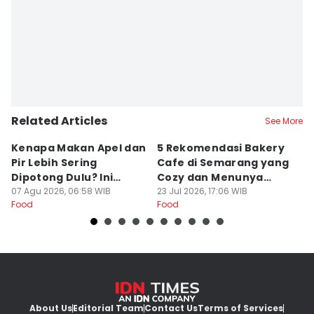
Related Articles
See More
Kenapa Makan Apel dan
5 Rekomendasi Bakery
R
Pir Lebih Sering
Cafe di Semarang yang
S
Dipotong Dulu? Ini
Cozy dan Menunya
J
Alasannya
07 Agu 2026, 06:58 WIB
Yummy
23 Jul 2026, 17:06 WIB
G
16
Food
Food
Fo
About Us
Editorial Team
Contact Us
Terms of Services