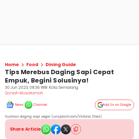
Home
Food
Dining Guide
Tips Merebus Daging Sapi Cepat
Empuk, Begini Solusinya!
30 Jun 2023, 08:36 WIB
Kota Semarang
Qoniah Musallamah
News
Channel
Add Us on Google
Ilustrasi daging sapi segar (unsplash.com/Victoria Shes)
Share Article