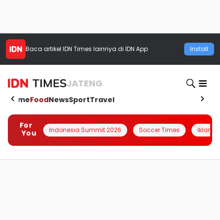
Baca artikel
IDN Times
lainnya di IDN App
Install
JATENG
Home
Food
News
Sport
Travel
For
Indonesia Summit 2026
Soccer Times
Iklanin 
You