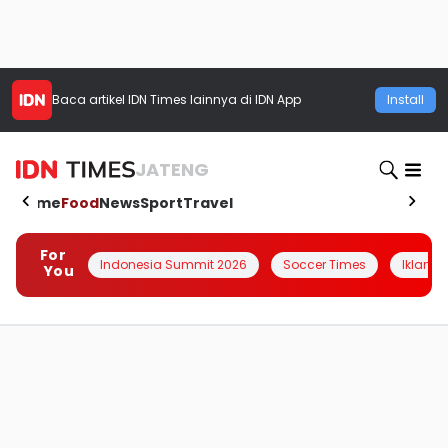
Baca artikel
IDN Times
lainnya di IDN App
Install
JATENG
Home
Food
News
Sport
Travel
For
Indonesia Summit 2026
Soccer Times
Iklanin 
You