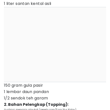
1 liter santan kental asli
150 gram gula pasir
1 lembar daun pandan
1/2 sendok teh garam
2. Bahan Pelengkap (Topping):
ilustrasi mengiris alpukat (pexels.com/Esra Nur Kalay)