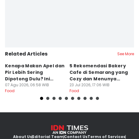
Related Articles
See More
Kenapa Makan Apel dan
5 Rekomendasi Bakery
R
Pir Lebih Sering
Cafe di Semarang yang
S
Dipotong Dulu? Ini
Cozy dan Menunya
J
Alasannya
07 Agu 2026, 06:58 WIB
Yummy
23 Jul 2026, 17:06 WIB
G
16
Food
Food
Fo
About Us
Editorial Team
Contact Us
Terms of Services