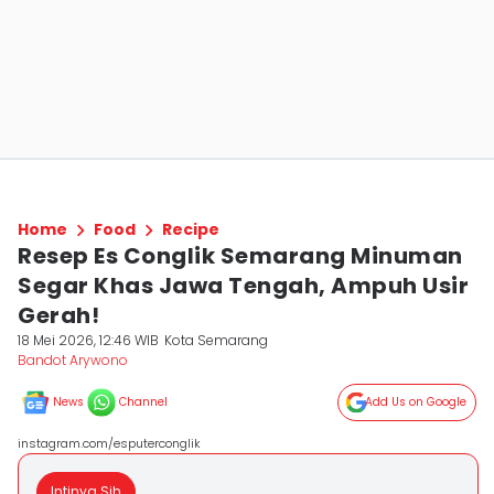
Home
Food
Recipe
Resep Es Conglik Semarang Minuman
Segar Khas Jawa Tengah, Ampuh Usir
Gerah!
18 Mei 2026, 12:46 WIB
Kota Semarang
Bandot Arywono
News
Channel
Add Us on Google
instagram.com/esputerconglik
Intinya Sih