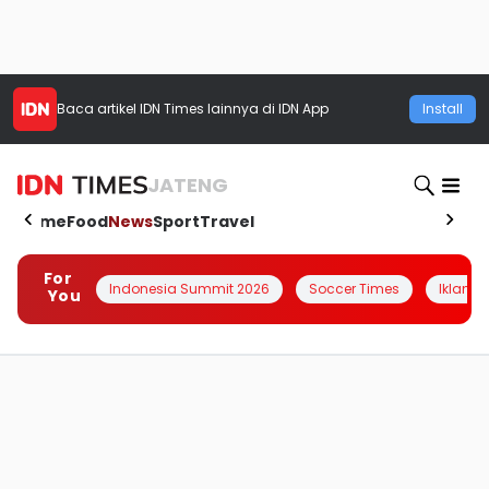
Baca artikel
IDN Times
lainnya di IDN App
Install
JATENG
Home
Food
News
Sport
Travel
For
Indonesia Summit 2026
Soccer Times
Iklanin 
You