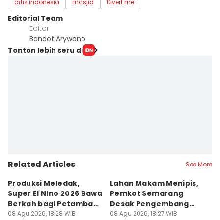
artis indonesia
masjid
Divert me
Editorial Team
Editor
Bandot Arywono
Tonton lebih seru di
Related Articles
See More
Produksi Meledak,
Lahan Makam Menipis,
L
Super El Nino 2026 Bawa
Pemkot Semarang
F
Berkah bagi Petambak
Desak Pengembang
L
Garam
08 Agu 2026, 18:28 WIB
Serahkan PSU
08 Agu 2026, 18:27 WIB
Ju
08