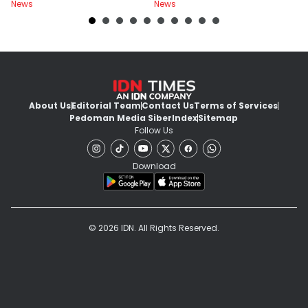
News
News
Ne
U
About Us
Editorial Team
Contact Us
Terms of Services
Pedoman Media Siber
Index
Sitemap
Follow Us
Download
© 2026 IDN. All Rights Reserved.