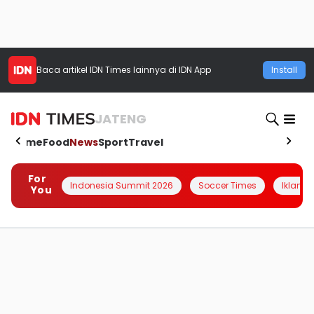
Baca artikel
IDN Times
lainnya di IDN App
Install
JATENG
Home
Food
News
Sport
Travel
For
Indonesia Summit 2026
Soccer Times
Iklanin 
You