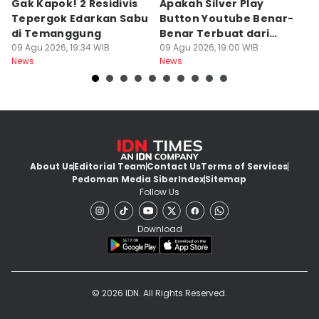
Gak Kapok! 2 Residivis
Apakah Silver Play
Je
Tepergok Edarkan Sabu
Button Youtube Benar-
M
di Temanggung
Benar Terbuat dari
Or
09 Agu 2026, 19:34 WIB
Perak Murni? Ini
09 Agu 2026, 19:00 WIB
O
09
News
News
Ne
Faktanya
k
About Us
Editorial Team
Contact Us
Terms of Services
Pedoman Media Siber
Index
Sitemap
Follow Us
Download
© 2026 IDN. All Rights Reserved.