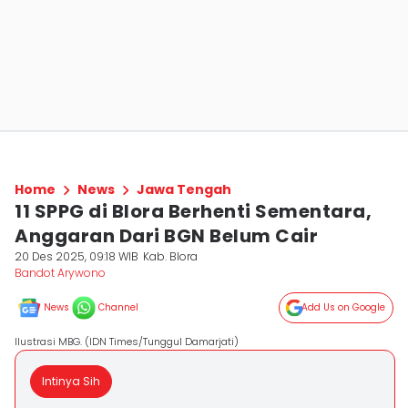
Home
News
Jawa Tengah
11 SPPG di Blora Berhenti Sementara,
Anggaran Dari BGN Belum Cair
20 Des 2025, 09:18 WIB
Kab. Blora
Bandot Arywono
News
Channel
Add Us on Google
Ilustrasi MBG. (IDN Times/Tunggul Damarjati)
Intinya Sih