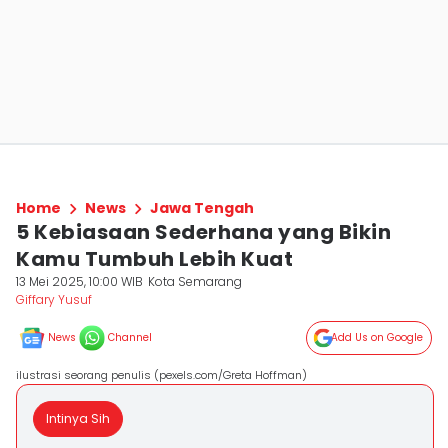
Home
News
Jawa Tengah
5 Kebiasaan Sederhana yang Bikin
Kamu Tumbuh Lebih Kuat
13 Mei 2025, 10:00 WIB
Kota Semarang
Giffary Yusuf
News
Channel
Add Us on Google
ilustrasi seorang penulis (pexels.com/Greta Hoffman)
Intinya Sih