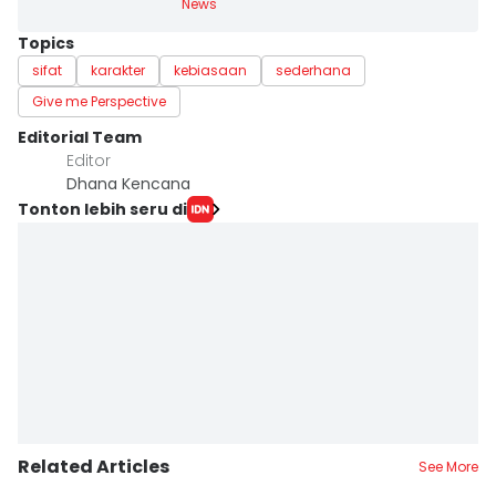
News
Topics
sifat
karakter
kebiasaan
sederhana
Give me Perspective
Editorial Team
Editor
Dhana Kencana
Tonton lebih seru di
Related Articles
See More