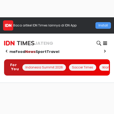
Baca artikel
IDN Times
lainnya di IDN App
Install
JATENG
Home
Food
News
Sport
Travel
For
Indonesia Summit 2026
Soccer Times
Iklanin 
You