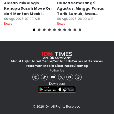
Alasan Psikologis
Cuaca Semarang 9
C
Kenapa Susah Move On
Agustus: Minggu Panas
U
dari Mantan Meski
Terik Sumuk, Awas
da
Sudah Disakiti!
09 Agu 2026, 07:00 WIB
Malam Dingin Bediding!
09 Agu 2026, 06:00 WIB
B
09
News
News
Ne
About Us
Editorial Team
Contact Us
Terms of Services
Pedoman Media Siber
Index
Sitemap
Follow Us
Download
© 2026 IDN. All Rights Reserved.