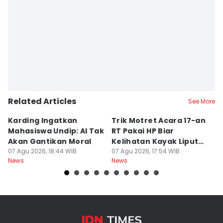
Related Articles
See More
Karding Ingatkan
Trik Motret Acara 17-an
N
Mahasiswa Undip: AI Tak
RT Pakai HP Biar
C
Akan Gantikan Moral
Kelihatan Kayak Liputan
1
07 Agu 2026, 18:44 WIB
Festival Nasional
07 Agu 2026, 17:54 WIB
M
07
News
News
Ne