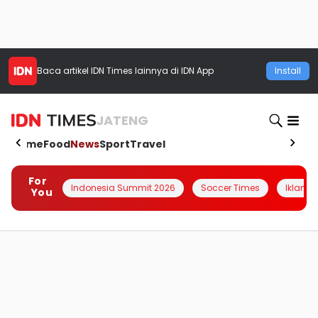
Baca artikel
IDN Times
lainnya di IDN App
Install
JATENG
Home
Food
News
Sport
Travel
For
Indonesia Summit 2026
Soccer Times
Iklanin 
You