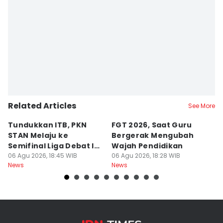
Related Articles
See More
Tundukkan ITB, PKN
FGT 2026, Saat Guru
[
STAN Melaju ke
Bergerak Mengubah
D
Semifinal Liga Debat IDN
Wajah Pendidikan
A
Times 2026
06 Agu 2026, 18:45 WIB
06 Agu 2026, 18:28 WIB
S
06
News
News
Ne
d