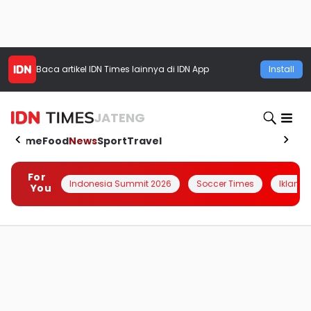
Baca artikel
IDN Times
lainnya di IDN App
Install
JATENG
Home
Food
News
Sport
Travel
For
Indonesia Summit 2026
Soccer Times
Iklanin 
You