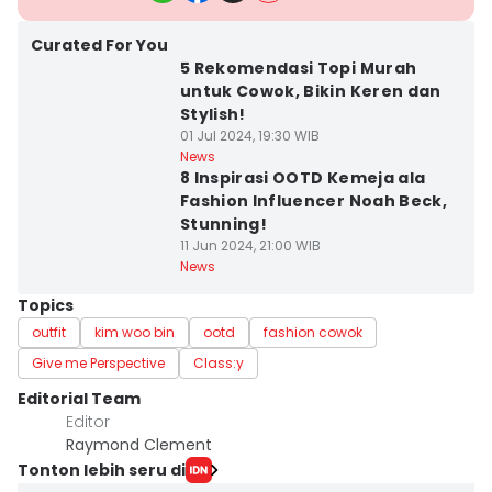
Curated For You
5 Rekomendasi Topi Murah
untuk Cowok, Bikin Keren dan
Stylish!
01 Jul 2024, 19:30 WIB
News
8 Inspirasi OOTD Kemeja ala
Fashion Influencer Noah Beck,
Stunning!
11 Jun 2024, 21:00 WIB
News
Topics
outfit
kim woo bin
ootd
fashion cowok
Give me Perspective
Class:y
Editorial Team
Editor
Raymond Clement
Tonton lebih seru di