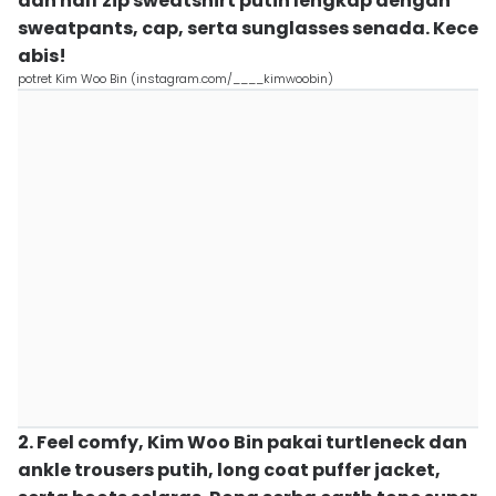
dan half zip sweatshirt putih lengkap dengan
sweatpants, cap, serta sunglasses senada. Kece
abis!
potret Kim Woo Bin (instagram.com/____kimwoobin)
2. Feel comfy, Kim Woo Bin pakai turtleneck dan
ankle trousers putih, long coat puffer jacket,