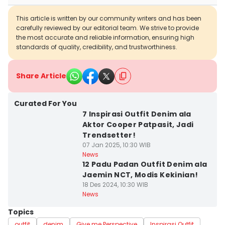
This article is written by our community writers and has been
carefully reviewed by our editorial team. We strive to provide
the most accurate and reliable information, ensuring high
standards of quality, credibility, and trustworthiness.
Share Article
Curated For You
7 Inspirasi Outfit Denim ala
Aktor Cooper Patpasit, Jadi
Trendsetter!
07 Jan 2025, 10:30 WIB
News
12 Padu Padan Outfit Denim ala
Jaemin NCT, Modis Kekinian!
18 Des 2024, 10:30 WIB
News
Topics
outfit
denim
Give me Perspective
Inspirasi Outfit