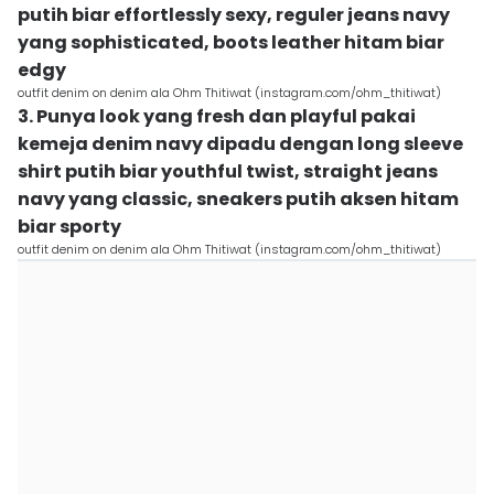
putih biar effortlessly sexy, reguler jeans navy
yang sophisticated, boots leather hitam biar
edgy
outfit denim on denim ala Ohm Thitiwat (instagram.com/ohm_thitiwat)
3. Punya look yang fresh dan playful pakai
kemeja denim navy dipadu dengan long sleeve
shirt putih biar youthful twist, straight jeans
navy yang classic, sneakers putih aksen hitam
biar sporty
outfit denim on denim ala Ohm Thitiwat (instagram.com/ohm_thitiwat)