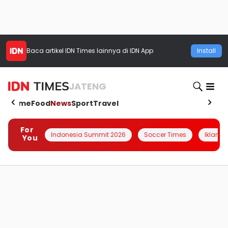
Baca artikel
IDN Times
lainnya di IDN App
Install
JATENG
Home
Food
News
Sport
Travel
For
Indonesia Summit 2026
Soccer Times
Iklanin 
You