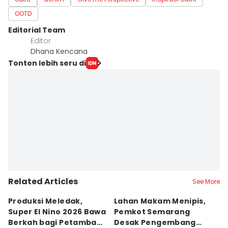
OOTD
Editorial Team
Editor
Dhana Kencana
Tonton lebih seru di
Related Articles
See More
Produksi Meledak,
Lahan Makam Menipis,
L
Super El Nino 2026 Bawa
Pemkot Semarang
F
Berkah bagi Petambak
Desak Pengembang
L