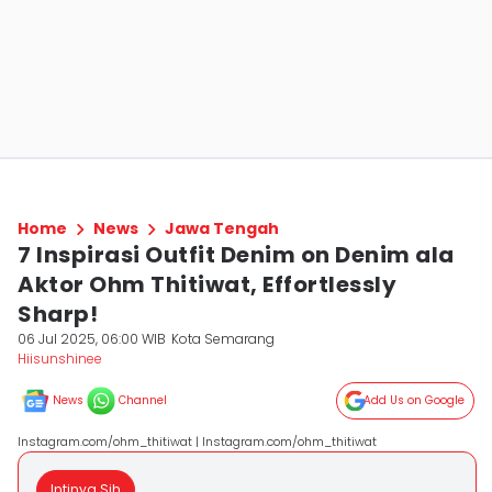
Home
News
Jawa Tengah
7 Inspirasi Outfit Denim on Denim ala
Aktor Ohm Thitiwat, Effortlessly
Sharp!
06 Jul 2025, 06:00 WIB
Kota Semarang
Hiisunshinee
News
Channel
Add Us on Google
Instagram.com/ohm_thitiwat | Instagram.com/ohm_thitiwat
Intinya Sih