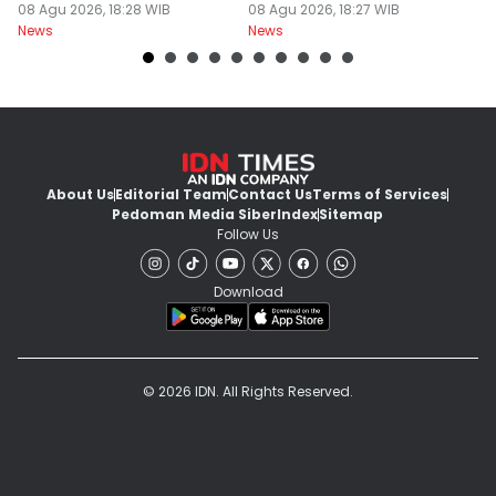
Garam
08 Agu 2026, 18:28 WIB
Serahkan PSU
08 Agu 2026, 18:27 WIB
Ju
08
News
News
Ne
U
About Us
Editorial Team
Contact Us
Terms of Services
Pedoman Media Siber
Index
Sitemap
Follow Us
Download
© 2026 IDN. All Rights Reserved.