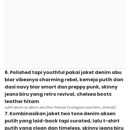
6. Polished tapi youthful pakai jaket denim abu
biar vibesnya charming rebel, kemeja putih dan
dasi navy biar smart dan preppy punk, skinny
jeans biru yang retro revival, chelsea boots
leather hitam
outfit denim on denim ala Ohm Thitiwat (instagram.com/ohm_thitiwat)
7. Kombinasikan jaket two tone denim aksen
putih yang laid-back tapi curated, lalu t-shirt
putih yang clean dan timeless, skinny jeans biru