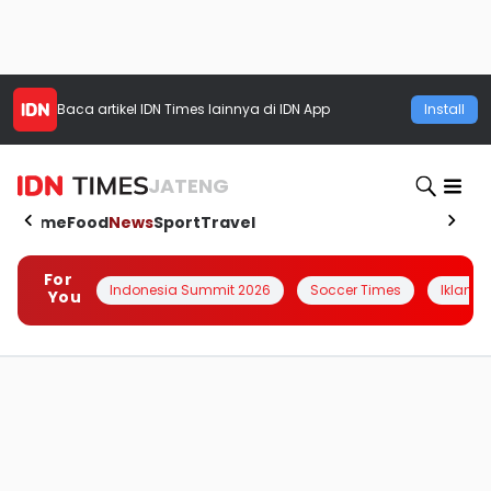
Baca artikel
IDN Times
lainnya di IDN App
Install
JATENG
Home
Food
News
Sport
Travel
For
Indonesia Summit 2026
Soccer Times
Iklanin 
You