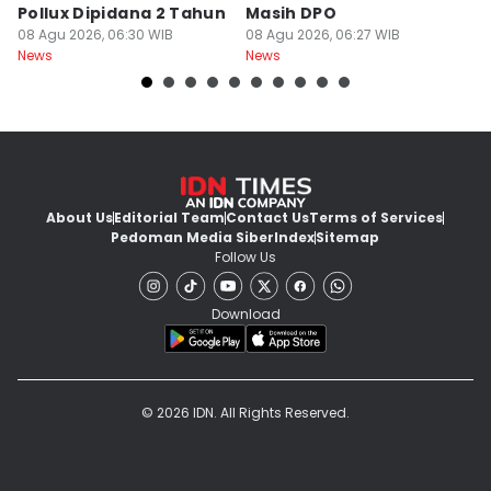
Pollux Dipidana 2 Tahun
Masih DPO
S
08 Agu 2026, 06:30 WIB
08 Agu 2026, 06:27 WIB
G
07
News
News
Ne
About Us
Editorial Team
Contact Us
Terms of Services
Pedoman Media Siber
Index
Sitemap
Follow Us
Download
© 2026 IDN. All Rights Reserved.