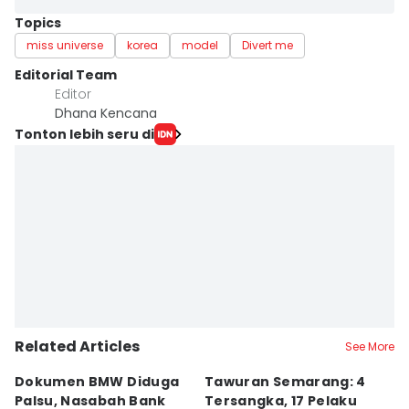
Topics
miss universe
korea
model
Divert me
Editorial Team
Editor
Dhana Kencana
Tonton lebih seru di
Related Articles
See More
Dokumen BMW Diduga
Tawuran Semarang: 4
K
Palsu, Nasabah Bank
Tersangka, 17 Pelaku
M