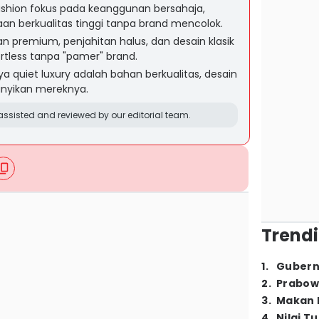
fashion fokus pada keanggunan bersahaja,
aan berkualitas tinggi tanpa brand mencolok.
n premium, penjahitan halus, dan desain klasik
rtless tanpa "pamer" brand.
a quiet luxury adalah bahan berkualitas, desain
nyikan mereknya.
ssisted and reviewed by our editorial team.
Trendi
1
.
Gubern
2
.
Prabow
3
.
Makan B
4
.
Nilai T