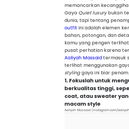
memancarkan kecanggiha
Gaya
Quiet luxury
bukan te
dunia, tapi tentang penam
outfit
ini adalah elemen ke
bahan, potongan, dan detai
kamu yang pengen terlihat 
pusat perhatian karena ter
Aaliyah Massaid
termasuk sa
terlihat menggunakan ga
styling
gaya ini biar penam
1. Fokuslah untuk men
berkualitas tinggi, sepe
coat, atau sweater ya
macam style
Aaliyah Massaid (instagram.com/aaliya