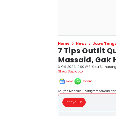
Home
News
Jawa Teng
7 Tips Outfit 
Massaid, Gak 
31 Okt 2024, 19:00 WIB
Kota Semaran
Shera Suprapto
News
Channel
Aaliyah Massaid (instagram.com/aaliya
Intinya Sih