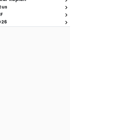
tus
FF
026