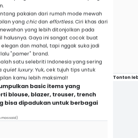
n.
ntang pakaian dari rumah mode mewah
pilan yang
chic
dan
effortless.
Ciri khas dari
mewahan yang lebih ditonjolkan pada
l halusnya. Gaya ini sangat cocok buat
elegan dan mahal, tapi nggak suka jadi
lalu "pamer" brand.
lah satu selebriti Indonesia yang sering
ya
quiet luxury
. Yuk, cek tujuh tips untuk
Tonton leb
pilan kamu lebih maksimal!
gumpulkan basic items yang
rti blouse, blazer, trouser, trench
ng bisa dipadukan untuk berbagai
h.massaid)