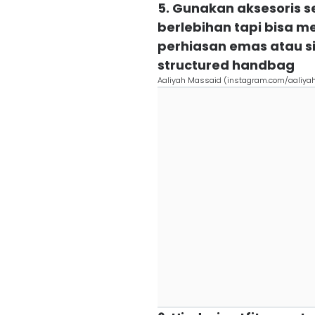
5. Gunakan aksesoris s
berlebihan tapi bisa m
perhiasan emas atau sil
structured handbag
Aaliyah Massaid (instagram.com/aaliya