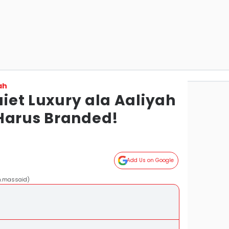
ah
Quiet Luxury ala Aaliyah
Harus Branded!
g
Add Us on Google
h.massaid)