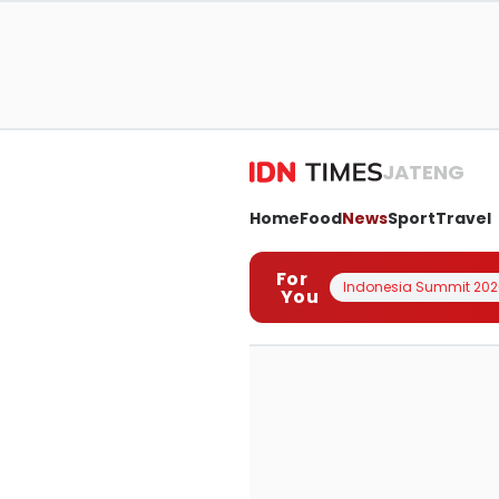
JATENG
Home
Food
News
Sport
Travel
For
Indonesia Summit 202
You