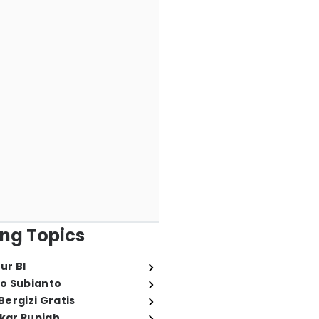
ng Topics
ur BI
o Subianto
ergizi Gratis
ukar Rupiah