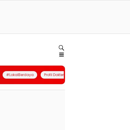
#LokalBerdaya
Profil Dokter
Quiz
Join Community