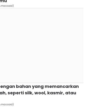
amu
h.massaid)
 dengan bahan yang memancarkan
 seperti silk, wool, kasmir, atau
h.massaid)