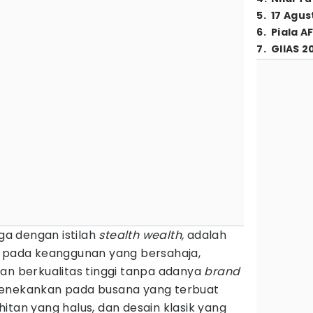
5
.
17 Agus
6
.
Piala A
7
.
GIIAS 2
ga dengan istilah
stealth wealth,
adalah
 pada keanggunan yang bersahaja,
aan berkualitas tinggi tanpa adanya
brand
menekankan pada busana yang terbuat
itan yang halus, dan desain klasik yang