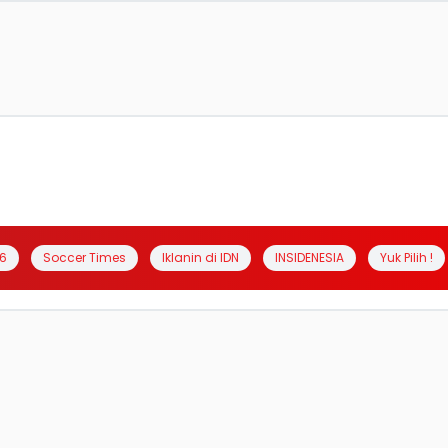
6
Soccer Times
Iklanin di IDN
INSIDENESIA
Yuk Pilih !