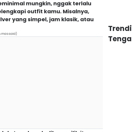
eminimal mungkin, nggak terlalu
elengkapi outfit kamu. Misalnya,
ver yang simpel, jam klasik, atau
Trend
h.massaid)
Tenga