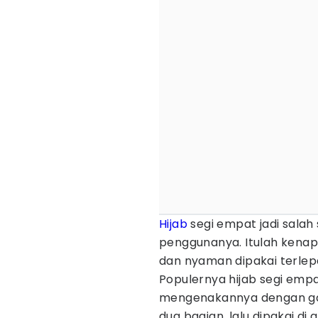
Hijab
segi empat jadi salah
penggunanya. Itulah kenap
dan nyaman dipakai terlep
Populernya hijab segi emp
mengenakannya dengan gay
dua bagian, lalu dipakai di