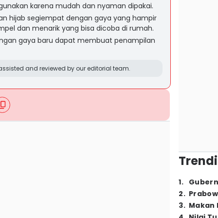
igunakan karena mudah dan nyaman dipakai.
n hijab segiempat dengan gaya yang hampir
pel dan menarik yang bisa dicoba di rumah.
dengan gaya baru dapat membuat penampilan
ssisted and reviewed by our editorial team.
Trendi
1
.
Gubern
2
.
Prabow
3
.
Makan B
4
.
Nilai T