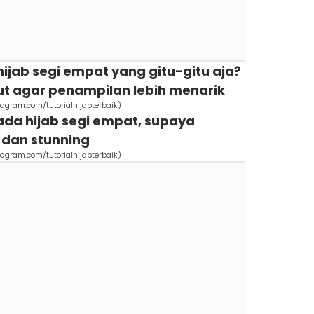
ijab segi empat yang gitu-gitu aja?
kut agar penampilan lebih menarik
stagram.com/tutorialhijabterbaik)
 pada hijab segi empat, supaya
 dan stunning
stagram.com/tutorialhijabterbaik)