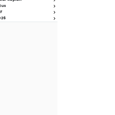
tus
FF
026