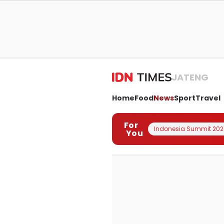
JATENG
Home
Food
News
Sport
Travel
For
Indonesia Summit 202
You