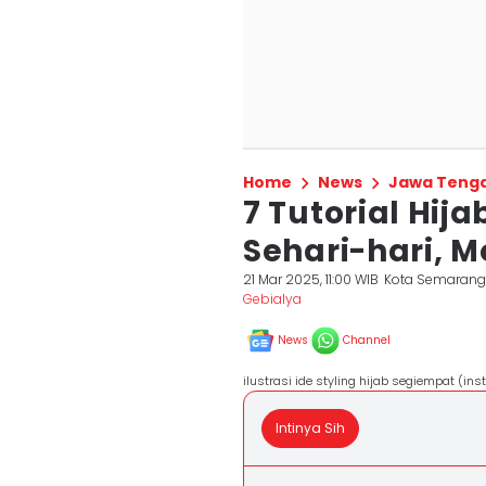
Home
News
Jawa Teng
7 Tutorial Hij
Sehari-hari, M
21 Mar 2025, 11:00 WIB
Kota Semaran
Gebialya
News
Channel
ilustrasi ide styling hijab segiempat (in
Intinya Sih