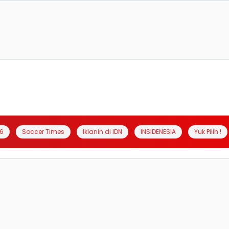
6
Soccer Times
Iklanin di IDN
INSIDENESIA
Yuk Pilih !