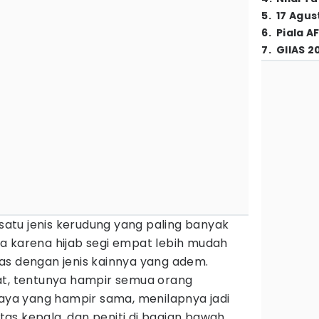
5
.
17 Agus
6
.
Piala A
7
.
GIIAS 2
 satu jenis kerudung yang paling banyak
a karena hijab segi empat lebih mudah
as dengan jenis kainnya yang adem.
at, tentunya hampir semua orang
a yang hampir sama, menilapnya jadi
 atas kepala, dan peniti di bagian bawah