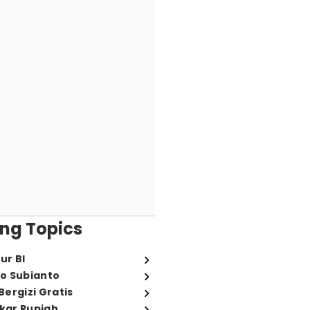
ng Topics
ur BI
o Subianto
ergizi Gratis
ukar Rupiah