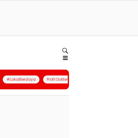
#LokalBerdaya
Profil Dokter
Quiz
Join Community