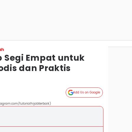
ah
ab Segi Empat untuk
odis dan Praktis
g
Add Us on Google
stagram.com/tutorialhijabterbaik)