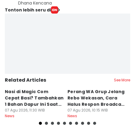
Dhana Kencana
Tonton lebih seru di
Related Articles
See More
Nasi di Magic Com
Perang WA Grup Jelang
C
Cepat Basi? Tambahkan
Rebo Wekasan, Cara
Di
1 Bahan Dapur Ini Saat
Halus Respon Broadcast
B
Menanak, Awet 2 Hari
07 Agu 2026, 11:30 WIB
Parno
07 Agu 2026, 10:15 WIB
D
07
News
News
Ne