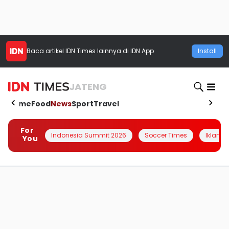
Baca artikel
IDN Times
lainnya di IDN App
Install
JATENG
Home
Food
News
Sport
Travel
For
Indonesia Summit 2026
Soccer Times
Iklanin 
You