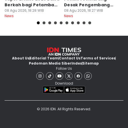
Berkah bagi Petambak
Desak Pengembang
L
Garam
08 Agu 2026, 18:28 WIB
Serahkan PSU
08 Agu 2026, 18:27 WIB
Ju
08
News
News
Ne
U
About Us
Editorial Team
Contact Us
Terms of Services
Pedoman Media Siber
Index
Sitemap
Follow Us
Download
© 2026 IDN. All Rights Reserved.