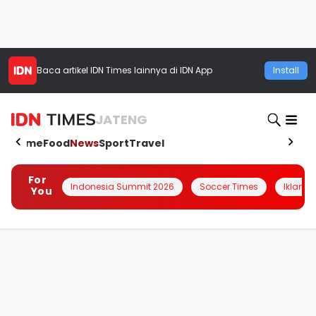
Baca artikel
IDN Times
lainnya di IDN App
Install
JATENG
Home
Food
News
Sport
Travel
For
Indonesia Summit 2026
Soccer Times
Iklanin 
You