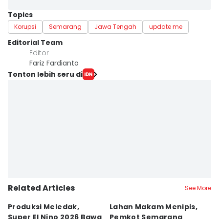
Topics
Korupsi
Semarang
Jawa Tengah
update me
Editorial Team
Editor
Fariz Fardianto
Tonton lebih seru di
Related Articles
See More
Produksi Meledak,
Lahan Makam Menipis,
L
Super El Nino 2026 Bawa
Pemkot Semarang
F