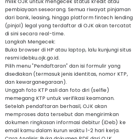
milik OJK untuk mengecek status kredit atau
pembiayaan seseorang. Semua riwayat pinjaman
dari bank, leasing, hingga platform fintech lending
(pinjol) legal yang terdaftar di OJK akan tercatat
di sini secara real-time.
Langkah Mengecek:
Buka browser di HP atau laptop, lalu kunjungi situs
resmi idebku.ojk.go.id.
Pilih menu "Pendaftaran" dan isi formulir yang
disediakan (termasuk jenis identitas, nomor KTP,
dan kewarganegaraan).
Unggah foto KTP asli dan foto diri (selfie)
memegang KTP untuk verifikasi keamanan.
Setelah pendaftaran berhasil, OJK akan
memproses data tersebut dan mengirimkan
dokumen ringkasan informasi debitur (iDeb) ke
email kamu dalam kurun waktu 1-2 hari kerja.
Cara Analisis: Buka dokumen PDF dari OJK