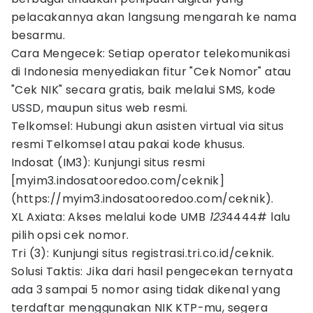
pelacakannya akan langsung mengarah ke nama
besarmu.
Cara Mengecek: Setiap operator telekomunikasi
di Indonesia menyediakan fitur "Cek Nomor" atau
"Cek NIK" secara gratis, baik melalui SMS, kode
USSD, maupun situs web resmi.
Telkomsel: Hubungi akun asisten virtual via situs
resmi Telkomsel atau pakai kode khusus.
Indosat (IM3): Kunjungi situs resmi
[myim3.indosatooredoo.com/ceknik]
(https://myim3.indosatooredoo.com/ceknik).
XL Axiata: Akses melalui kode UMB
123
4444# lalu
pilih opsi cek nomor.
Tri (3): Kunjungi situs registrasi.tri.co.id/ceknik.
Solusi Taktis: Jika dari hasil pengecekan ternyata
ada 3 sampai 5 nomor asing tidak dikenal yang
terdaftar menggunakan NIK KTP-mu, segera