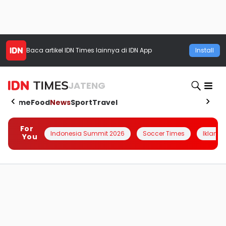
Baca artikel
IDN Times
lainnya di IDN App
Install
JATENG
Home
Food
News
Sport
Travel
For
Indonesia Summit 2026
Soccer Times
Iklanin 
You