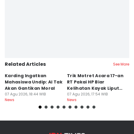
Related Articles
See More
Karding Ingatkan
Trik Motret Acara 17-an
N
Mahasiswa Undip: AI Tak
RT Pakai HP Biar
C
Akan Gantikan Moral
Kelihatan Kayak Liputan
1
07 Agu 2026, 18:44 WIB
Festival Nasional
07 Agu 2026, 17:54 WIB
M
07
News
News
Ne