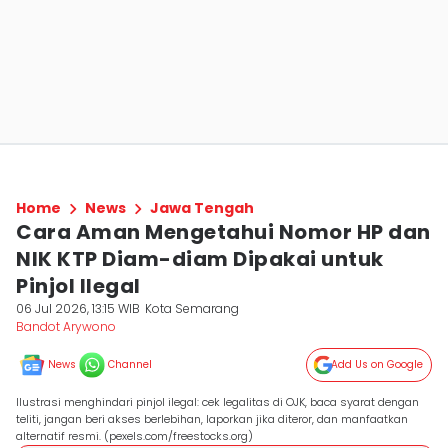
Home
News
Jawa Tengah
Cara Aman Mengetahui Nomor HP dan
NIK KTP Diam-diam Dipakai untuk
Pinjol Ilegal
06 Jul 2026, 13:15 WIB
Kota Semarang
Bandot Arywono
News
Channel
Add Us on Google
Ilustrasi menghindari pinjol ilegal: cek legalitas di OJK, baca syarat dengan
teliti, jangan beri akses berlebihan, laporkan jika diteror, dan manfaatkan
alternatif resmi. (pexels.com/freestocks.org)