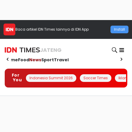
Baca artikel
IDN Times
lainnya di IDN App
Install
JATENG
Home
Food
News
Sport
Travel
For
Indonesia Summit 2026
Soccer Times
Iklanin 
You