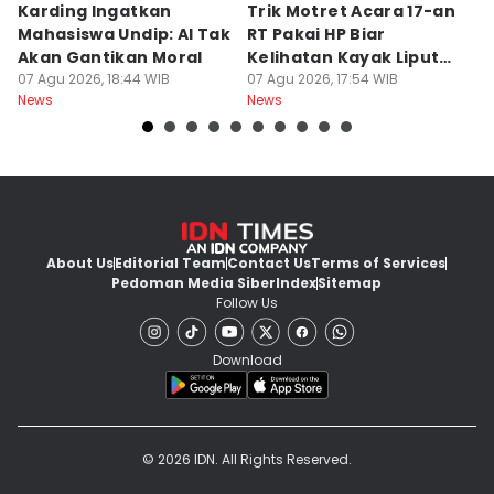
Karding Ingatkan
Trik Motret Acara 17-an
N
Mahasiswa Undip: AI Tak
RT Pakai HP Biar
C
Akan Gantikan Moral
Kelihatan Kayak Liputan
1
07 Agu 2026, 18:44 WIB
Festival Nasional
07 Agu 2026, 17:54 WIB
M
07
News
News
Ne
About Us
Editorial Team
Contact Us
Terms of Services
Pedoman Media Siber
Index
Sitemap
Follow Us
Download
© 2026 IDN. All Rights Reserved.