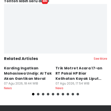
Editor
Tonton lebih seru di
Fariz Fardianto
Editor
Bandot Arywono
Related Articles
See More
Karding Ingatkan
Trik Motret Acara 17-an
N
Mahasiswa Undip: AI Tak
RT Pakai HP Biar
C
Akan Gantikan Moral
Kelihatan Kayak Liputan
1
07 Agu 2026, 18:44 WIB
Festival Nasional
07 Agu 2026, 17:54 WIB
M
07
News
News
Ne