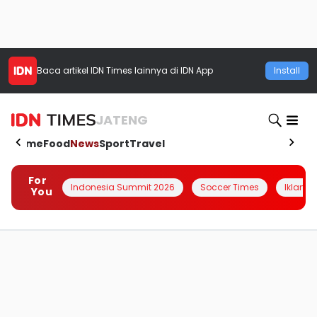
Baca artikel
IDN Times
lainnya di IDN App
Install
JATENG
Home
Food
News
Sport
Travel
For
Indonesia Summit 2026
Soccer Times
Iklanin 
You