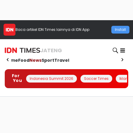
Baca artikel
IDN Times
lainnya di IDN App
Install
JATENG
Home
Food
News
Sport
Travel
For
Indonesia Summit 2026
Soccer Times
Iklanin 
You