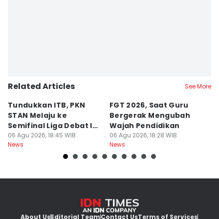
Editor
Bandot Arywono
Related Articles
See More
Tundukkan ITB, PKN
FGT 2026, Saat Guru
[
STAN Melaju ke
Bergerak Mengubah
D
Semifinal Liga Debat IDN
Wajah Pendidikan
A
Times 2026
06 Agu 2026, 18:45 WIB
06 Agu 2026, 18:28 WIB
S
06
News
News
Ne
d
About Us
Editorial Team
Contact Us
Terms of Services