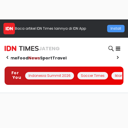
Baca artikel
IDN Times
lainnya di IDN App
Install
JATENG
Home
Food
News
Sport
Travel
For
Indonesia Summit 2026
Soccer Times
Iklanin 
You