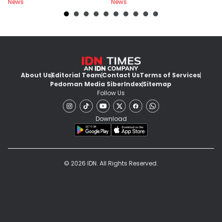
News
News
Ne
About Us
Editorial Team
Contact Us
Terms of Services
Pedoman Media Siber
Index
Sitemap
Follow Us
Download
© 2026 IDN. All Rights Reserved.