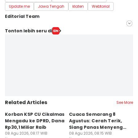
Update me
Jawa Tengah
klaten
Webtorial
Editorial Team
Editor
Tonton lebih seru di
Bandot Arywono
Editor
Yogie Fadila
Related Articles
See More
Korban KSP CU Cikalmas
Cuaca Semarang 8
D
Mengadu ke DPRD, Dana
Agustus: Cerah Terik,
P
Rp30,1 Miliar Raib
Siang Panas Menyengat
P
08 Agu 2026, 08:17 WIB
Pol, Malam Atis Bediding
08 Agu 2026, 08:15 WIB
08