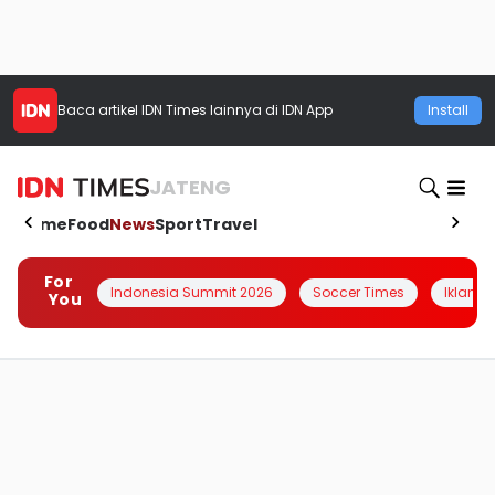
Baca artikel
IDN Times
lainnya di IDN App
Install
JATENG
Home
Food
News
Sport
Travel
For
Indonesia Summit 2026
Soccer Times
Iklanin 
You