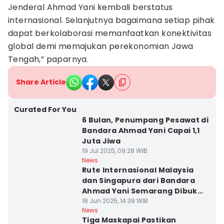
Jenderal Ahmad Yani kembali berstatus
internasional. Selanjutnya bagaimana setiap pihak
dapat berkolaborasi memanfaatkan konektivitas
global demi memajukan perekonomian Jawa
Tengah,” paparnya.
Share Article
Curated For You
6 Bulan, Penumpang Pesawat di
Bandara Ahmad Yani Capai 1,1
Juta Jiwa
19 Jul 2025, 09:28 WIB
News
Rute Internasional Malaysia
dan Singapura dari Bandara
Ahmad Yani Semarang Dibuka
September
18 Jun 2025, 14:39 WIB
News
Tiga Maskapai Pastikan