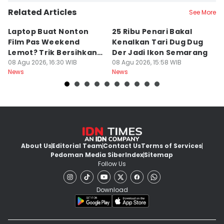
Related Articles
See More
Laptop Buat Nonton
25 Ribu Penari Bakal
5
Film Pas Weekend
Kenalkan Tari Dug Dug
I
Lemot? Trik Bersihkan
Der Jadi Ikon Semarang
W
Junk File Tanpa Install
08 Agu 2026, 16:30 WIB
08 Agu 2026, 15:58 WIB
P
08
News
News
Ne
Ulang
About Us
Editorial Team
Contact Us
Terms of Services
Pedoman Media Siber
Index
Sitemap
Follow Us
Download