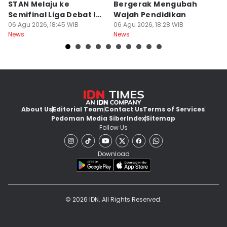
STAN Melaju ke
Bergerak Mengubah
D
Semifinal Liga Debat IDN
Wajah Pendidikan
A
Times 2026
06 Agu 2026, 18:45 WIB
06 Agu 2026, 18:28 WIB
S
06
News
News
Ne
d
About Us
Editorial Team
Contact Us
Terms of Services
Pedoman Media Siber
Index
Sitemap
Follow Us
Download
© 2026 IDN. All Rights Reserved.