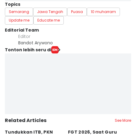
Topics
Semarang
Jawa Tengah
Puasa
10 muharram
Update me
Educate me
Editorial Team
Editor
Bandot Arywono
Tonton lebih seru di
Related Articles
See More
Tundukkan ITB, PKN
FGT 2026, Saat Guru
[