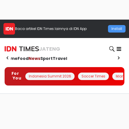
Baca artikel
IDN Times
lainnya di IDN App
Install
JATENG
Home
Food
News
Sport
Travel
For
Indonesia Summit 2026
Soccer Times
Iklanin 
You