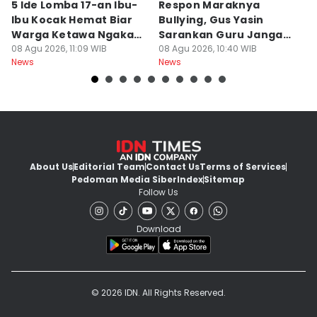
5 Ide Lomba 17-an Ibu-
Respon Maraknya
T
Ibu Kocak Hemat Biar
Bullying, Gus Yasin
W
Warga Ketawa Ngakak
Sarankan Guru Jangan
S
Pas Hari Kemerdekaan
08 Agu 2026, 11:09 WIB
Bebani Siswa
08 Agu 2026, 10:40 WIB
P
08
News
News
Ne
R
About Us
Editorial Team
Contact Us
Terms of Services
Pedoman Media Siber
Index
Sitemap
Follow Us
Download
© 2026 IDN. All Rights Reserved.