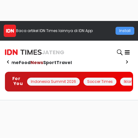
Baca artikel
IDN Times
lainnya di IDN App
Install
JATENG
Home
Food
News
Sport
Travel
For
Indonesia Summit 2026
Soccer Times
Iklanin 
You