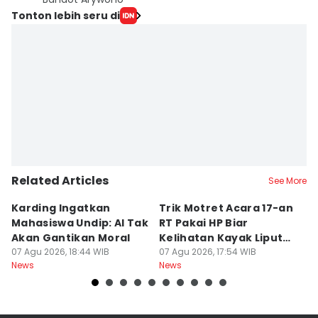
Tonton lebih seru di
Related Articles
See More
Karding Ingatkan
Trik Motret Acara 17-an
N
Mahasiswa Undip: AI Tak
RT Pakai HP Biar
C
Akan Gantikan Moral
Kelihatan Kayak Liputan
1
07 Agu 2026, 18:44 WIB
Festival Nasional
07 Agu 2026, 17:54 WIB
M
07
News
News
Ne