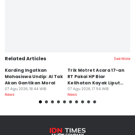
Related Articles
See More
Karding Ingatkan
Trik Motret Acara 17-an
N
Mahasiswa Undip: AI Tak
RT Pakai HP Biar
C
Akan Gantikan Moral
Kelihatan Kayak Liputan
1
07 Agu 2026, 18:44 WIB
Festival Nasional
07 Agu 2026, 17:54 WIB
M
07
News
News
Ne