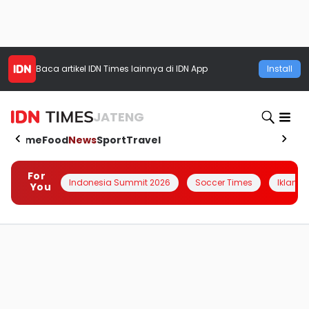
Baca artikel
IDN Times
lainnya di IDN App
Install
JATENG
Home
Food
News
Sport
Travel
For
Indonesia Summit 2026
Soccer Times
Iklanin 
You