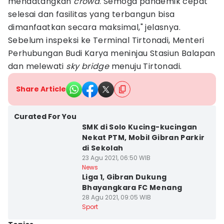
mendatangkan
crowd
. Semoga pandemik cepat
selesai dan fasilitas yang terbangun bisa
dimanfaatkan secara maksimal," jelasnya.
Sebelum inspeksi ke Terminal Tirtonadi, Menteri
Perhubungan Budi Karya meninjau Stasiun Balapan
dan melewati
sky bridge
menuju Tirtonadi.
Share Article
Curated For You
SMK di Solo Kucing-kucingan
Nekat PTM, Mobil Gibran Parkir
di Sekolah
23 Agu 2021, 06:50 WIB
News
Liga 1, Gibran Dukung
Bhayangkara FC Menang
28 Agu 2021, 09:05 WIB
Sport