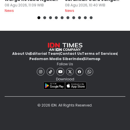
Pas Hari Kemerdekaan
08 Agu 2026, 11:09 WIB
Bebani Siswa
08 Agu 2026, 10:40 WIB
P
08
News
News
Ne
R
About Us
Editorial Team
Contact Us
Terms of Services
Pedoman Media Siber
Index
Sitemap
Follow Us
Download
© 2026 IDN. All Rights Reserved.