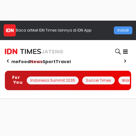
Baca artikel
IDN Times
lainnya di IDN App
Install
JATENG
Home
Food
News
Sport
Travel
For
Indonesia Summit 2026
Soccer Times
Iklanin 
You