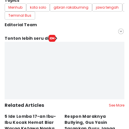
Topics
Menhub
kota solo
gibran rakabuming
jawa tengah
b
Terminal Bus
Editorial Team
Editor
Tonton lebih seru di
Dhana Kencana
Editor
Larasati Rey
Related Articles
See More
5 Ide Lomba 17-an Ibu-
Respon Maraknya
T
Ibu Kocak Hemat Biar
Bullying, Gus Yasin
W
Warga Ketawa Ngakak
Sarankan Guru Jangan
S