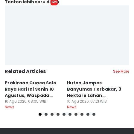
Tonton lebih seru di
Related Articles
See More
Prakiraan Cuaca Solo
Hutan Jampes
K
Raya Hari Ini Senin 10
Banyumas Terbakar, 3
K
Agustus, Waspada
Hektare Lahan
P
Karhutla!
10 Agu 2026, 08:05 WIB
Perhutani Hangus
10 Agu 2026, 07:21 WIB
Di
10
News
News
Ne