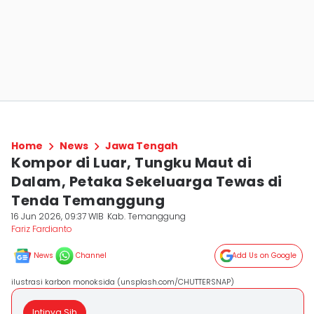
Home
News
Jawa Tengah
Kompor di Luar, Tungku Maut di
Dalam, Petaka Sekeluarga Tewas di
Tenda Temanggung
16 Jun 2026, 09:37 WIB
Kab. Temanggung
Fariz Fardianto
News
Channel
Add Us on Google
ilustrasi karbon monoksida (unsplash.com/CHUTTERSNAP)
Intinya Sih