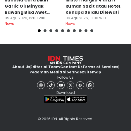
Rahasia Cara Bikin
Misteri Angka 4 di Lift
Di
Garlic Oil Minyak
Rumah Sakit atau Hotel,
K
Bawang Bisa Awet
Kenapa Selalu Dilewati
E
Berbulan-bulan: Bumbu
09 Agu 2026, 15:00 WIB
09 Agu 2026, 13:00 WIB
G
09
News
News
Ne
Level Resto!
About Us
Editorial Team
Contact Us
Terms of Services
Pedoman Media Siber
Index
Sitemap
Follow Us
Download
© 2026 IDN. All Rights Reserved.