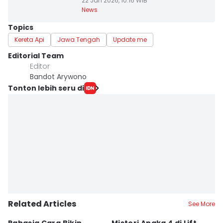
22 Jan 2026, 10:16 WIB
News
Topics
Kereta Api
Jawa Tengah
Update me
Editorial Team
Editor
Bandot Arywono
Tonton lebih seru di
Related Articles
See More