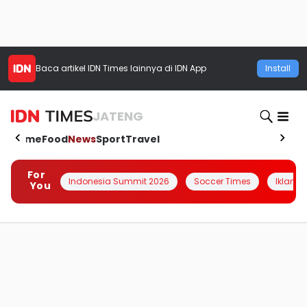
Baca artikel
IDN Times
lainnya di IDN App
Install
JATENG
Home
Food
News
Sport
Travel
For
Indonesia Summit 2026
Soccer Times
Iklanin 
You