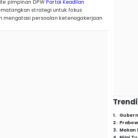
lite pimpinan DPW
Partai Keadilan
matangkan strategi untuk fokus
n mengatasi persoalan ketenagakerjaan
Trendi
1
.
Gubern
2
.
Prabow
3
.
Makan B
4
.
Nilai T