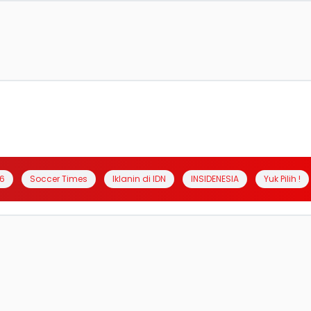
6
Soccer Times
Iklanin di IDN
INSIDENESIA
Yuk Pilih !