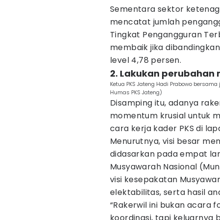
Sementara sektor ketenaga
mencatat jumlah penganggu
Tingkat Pengangguran Terb
membaik jika dibandingkan
level 4,78 persen.
2. Lakukan perubahan m
Ketua PKS Jateng Hadi Prabowo bersama j
Humas PKS Jateng)
Disamping itu, adanya rake
momentum krusial untuk m
cara kerja kader PKS di la
Menurutnya, visi besar me
didasarkan pada empat la
Musyawarah Nasional (Muna
visi kesepakatan Musyawara
elektabilitas, serta hasil a
“Rakerwil ini bukan acara f
koordinasi, tapi keluarnya