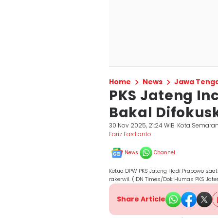
Home
News
Jawa Teng
PKS Jateng Inca
Bakal Difokus
30 Nov 2025, 21:24 WIB
Kota Semara
Fariz Fardianto
News
Channel
Ketua DPW PKS Jateng Hadi Prabowo saat
rakerwil. (IDN Times/Dok Humas PKS Jate
Share Article