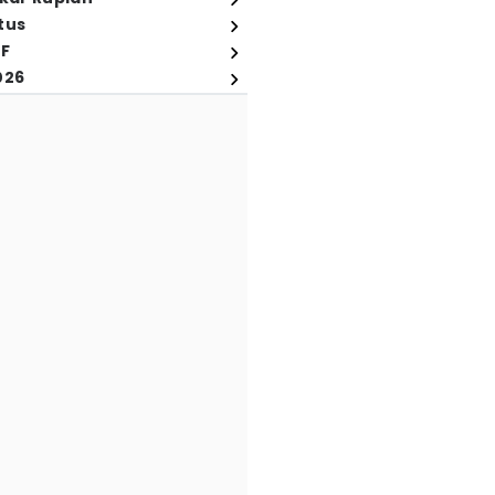
tus
FF
026