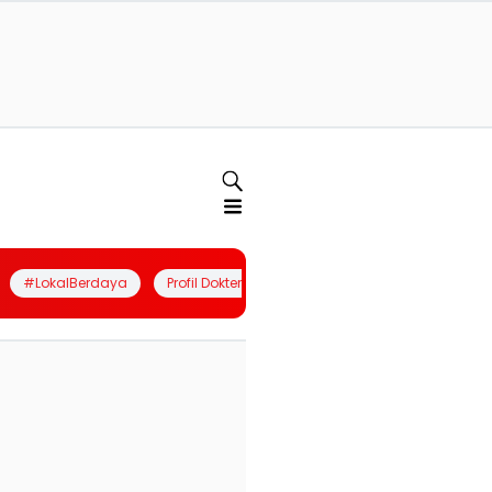
#LokalBerdaya
Profil Dokter
Quiz
Join Community