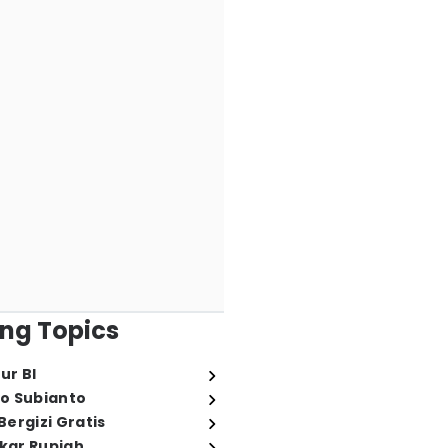
ng Topics
ur BI
o Subianto
ergizi Gratis
ukar Rupiah