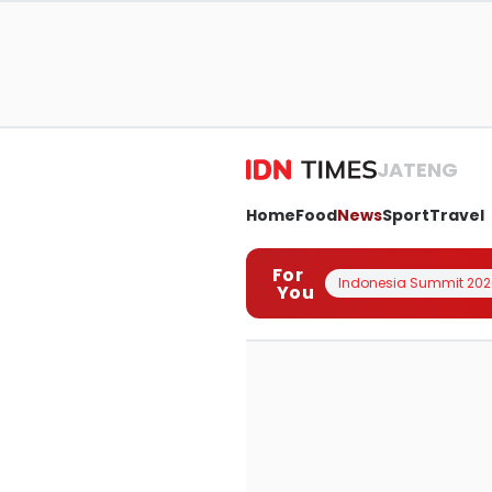
JATENG
Home
Food
News
Sport
Travel
For
Indonesia Summit 202
You