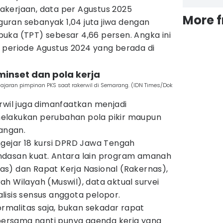
kerjaan, data per Agustus 2025
More 
ran sebanyak 1,04 juta jiwa dengan
uka (TPT) sebesar 4,66 persen. Angka ini
 periode Agustus 2024 yang berada di
inset dan pola kerja
ajaran pimpinan PKS saat rakerwil di Semarang. (IDN Times/Dok
rwil juga dimanfaatkan menjadi
elakukan perubahan pola pikir maupun
pangan.
ngejar 18 kursi DPRD Jawa Tengah
ndasan kuat. Antara lain program amanah
s) dan Rapat Kerja Nasional (Rakernas),
h Wilayah (Muswil), data aktual survei
nalisis sensus anggota pelopor.
ormalitas saja, bukan sekadar rapat
 bersama nanti punya agenda kerja yang