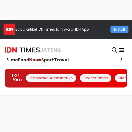
Baca artikel
IDN Times
lainnya di IDN App
Install
JATENG
Home
Food
News
Sport
Travel
For
Indonesia Summit 2026
Soccer Times
Iklanin 
You