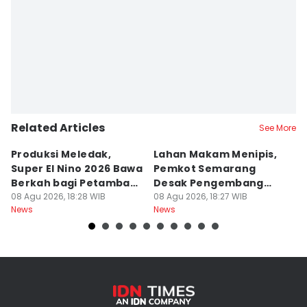
Related Articles
See More
Produksi Meledak,
Lahan Makam Menipis,
L
Super El Nino 2026 Bawa
Pemkot Semarang
F
Berkah bagi Petambak
Desak Pengembang
L
Garam
08 Agu 2026, 18:28 WIB
Serahkan PSU
08 Agu 2026, 18:27 WIB
Ju
08
News
News
Ne
U