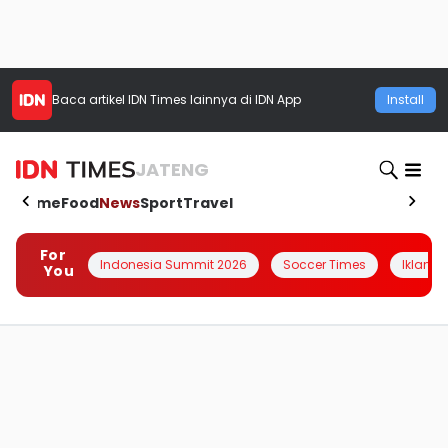
Baca artikel
IDN Times
lainnya di IDN App
Install
JATENG
Home
Food
News
Sport
Travel
For
Indonesia Summit 2026
Soccer Times
Iklanin 
You