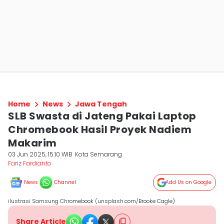
Home
News
Jawa Tengah
SLB Swasta di Jateng Pakai Laptop
Chromebook Hasil Proyek Nadiem
Makarim
03 Jun 2025, 15:10 WIB
Kota Semarang
Fariz Fardianto
News
Channel
Add Us on Google
ilustrasi Samsung Chromebook (unsplash.com/Brooke Cagle)
Share Article