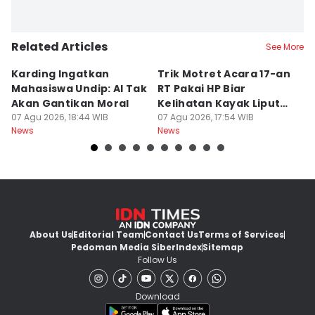
Related Articles
See More
Karding Ingatkan
Trik Motret Acara 17-an
N
Mahasiswa Undip: AI Tak
RT Pakai HP Biar
C
Akan Gantikan Moral
Kelihatan Kayak Liputan
1
07 Agu 2026, 18:44 WIB
Festival Nasional
07 Agu 2026, 17:54 WIB
M
07
News
News
Ne
About Us
Editorial Team
Contact Us
Terms of Services
Pedoman Media Siber
Index
Sitemap
Follow Us
Download