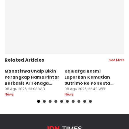
Related Articles
See More
Mahasiswa Undip Bikin
Keluarga Resmi
P
Perangkap Hama Pintar
Laporkan Kematian
S
Berbasis AI Tenaga
Sutrimo ke Polresta
B
Surya
08 Agu 2026, 23:03 WIB
Banyumas
08 Agu 2026, 22:49 WIB
G
08
News
News
Ne