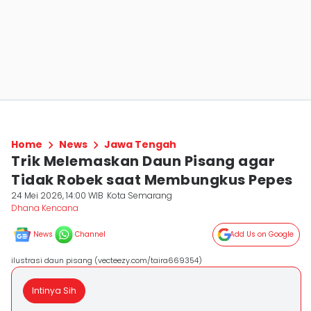
Home
News
Jawa Tengah
Trik Melemaskan Daun Pisang agar
Tidak Robek saat Membungkus Pepes
24 Mei 2026, 14:00 WIB
Kota Semarang
Dhana Kencana
News
Channel
Add Us on Google
ilustrasi daun pisang (vecteezy.com/taira669354)
Intinya Sih