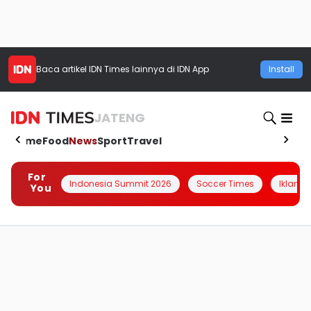
Baca artikel
IDN Times
lainnya di IDN App
Install
JATENG
Home
Food
News
Sport
Travel
For
Indonesia Summit 2026
Soccer Times
Iklanin 
You