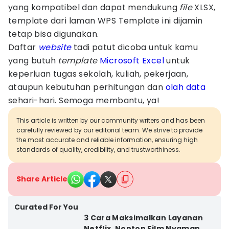
yang kompatibel dan dapat mendukung
file
XLSX,
template dari laman WPS Template ini dijamin
tetap bisa digunakan.
Daftar
website
tadi patut dicoba untuk kamu
yang butuh
template
Microsoft Excel
untuk
keperluan tugas sekolah, kuliah, pekerjaan,
ataupun kebutuhan perhitungan dan
olah
data
sehari-hari. Semoga membantu, ya!
This article is written by our community writers and has been
carefully reviewed by our editorial team. We strive to provide
the most accurate and reliable information, ensuring high
standards of quality, credibility, and trustworthiness.
Share Article
Curated For You
3 Cara Maksimalkan Layanan
Netflix, Nonton Film Nyaman,