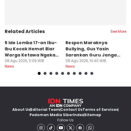
Related Articles
See More
5 Ide Lomba 17-an Ibu-
Respon Maraknya
T
Ibu Kocak Hemat Biar
Bullying, Gus Yasin
W
Warga Ketawa Ngakak
Sarankan Guru Jangan
S
Pas Hari Kemerdekaan
08 Agu 2026, 11:09 WIB
Bebani Siswa
08 Agu 2026, 10:40 WIB
P
08
News
News
Ne
R
About Us
Editorial Team
Contact Us
Terms of Services
Pedoman Media Siber
Index
Sitemap
Follow Us