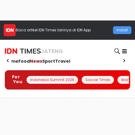
Baca artikel
IDN Times
lainnya di IDN App
Install
JATENG
Home
Food
News
Sport
Travel
For
Indonesia Summit 2026
Soccer Times
Iklanin 
You