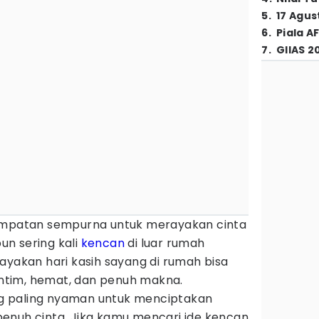
5
.
17 Agus
6
.
Piala A
7
.
GIIAS 2
mpatan sempurna untuk merayakan cinta
n sering kali
kencan
di luar rumah
ayakan hari kasih sayang di rumah bisa
 intim, hemat, dan penuh makna.
 paling nyaman untuk menciptakan
enuh cinta. Jika kamu mencari ide kencan