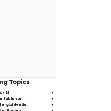
ng Topics
ur BI
o Subianto
ergizi Gratis
ukar Rupiah