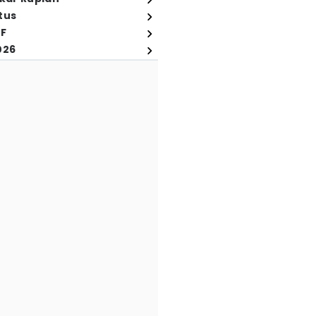
tus
FF
026