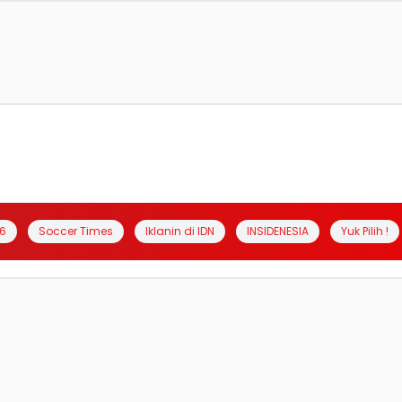
6
Soccer Times
Iklanin di IDN
INSIDENESIA
Yuk Pilih !