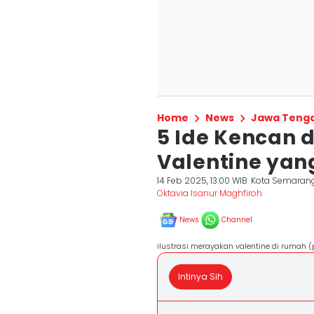
Home
News
Jawa Teng
5 Ide Kencan 
Valentine yan
14 Feb 2025, 13:00 WIB
Kota Semaran
Oktavia Isanur Maghfiroh
News
Channel
ilustrasi merayakan valentine di rumah (
Intinya Sih