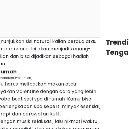
Trend
unjukkan sisi natural kalian berdua atau
h terencana. Ini akan menjadi kenang-
Tenga
an dan bisa dijadikan sebagai hadiah
an.
 rumah
/Monstera Production)
alu harus melibatkan makan atau
yakan Valentine dengan cara yang lebih
oba buat sesi spa di rumah. Kamu bisa
rlengkapan spa seperti minyak esensial,
rapi, dan perawatan kulit.
ngan musik relaksasi, lalu nikmati waktu
aling memijat atau melakukan perawatan