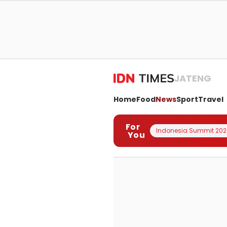
JATENG
Home
Food
News
Sport
Travel
For
Indonesia Summit 202
You