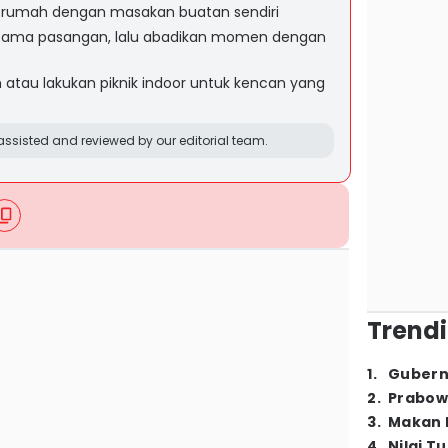
 rumah dengan masakan buatan sendiri
rsama pasangan, lalu abadikan momen dengan
h atau lakukan piknik indoor untuk kencan yang
ssisted and reviewed by our editorial team.
Trendi
1
.
Gubern
2
.
Prabow
3
.
Makan B
4
.
Nilai T