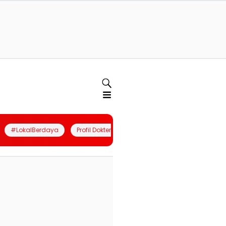
#LokalBerdaya
Profil Dokter
Quiz
Join Community