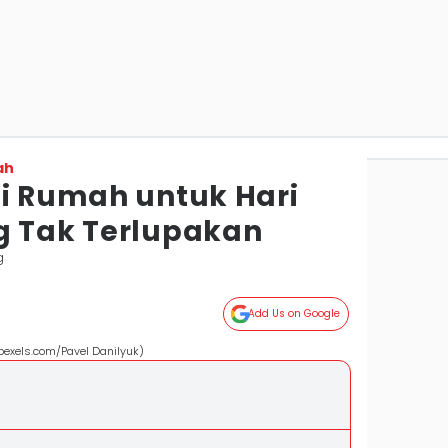
ah
di Rumah untuk Hari
g Tak Terlupakan
g
Add Us on Google
pexels.com/Pavel Danilyuk)