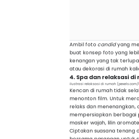
Ambil foto
candid
yang men
buat konsep foto yang lebi
kenangan yang tak terlupak
atau dekorasi di rumah kali
4. Spa dan relaksasi di
ilustrasi relaksasi di rumah (pexels.com
Kencan di rumah tidak sel
menonton film. Untuk mera
relaks dan menenangkan, c
mempersiapkan berbagai pe
masker wajah, lilin aromate
Ciptakan suasana tenang de
bersama pasangan untuk s