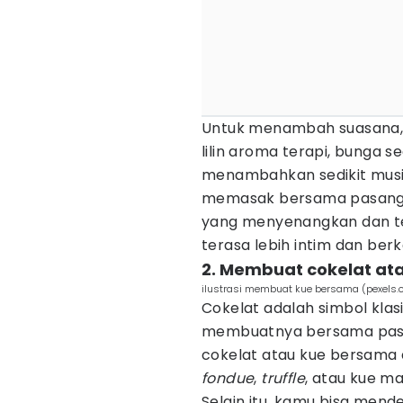
Untuk menambah suasana, 
lilin aroma terapi, bunga s
menambahkan sedikit musik
memasak bersama pasang
yang menyenangkan dan 
terasa lebih intim dan ber
2. Membuat cokelat at
ilustrasi membuat kue bersama (pexels
Cokelat adalah simbol klasi
membuatnya bersama pas
cokelat atau kue bersama 
fondue
,
truffle
, atau kue ma
Selain itu, kamu bisa mende