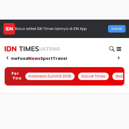
Baca artikel
IDN Times
lainnya di IDN App
Install
JATENG
Home
Food
News
Sport
Travel
For
Indonesia Summit 2026
Soccer Times
Iklanin 
You