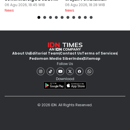
Times 2026
06 Agu 2026, 18:45 WIB
06 Agu 2026, 18:28 WIB
S
06
News
News
Ne
d
About Us
Editorial Team
Contact Us
Terms of Services
Pedoman Media Siber
Index
Sitemap
Follow Us
Download
© 2026 IDN. All Rights Reserved.