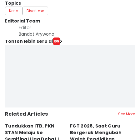
Topics
Kerja
Divert me
Editorial Team
Editor
Bandot Arywono
Tonton lebih seru di
Related Articles
See More
Tundukkan ITB, PKN
FGT 2026, Saat Guru
[
STAN Melaju ke
Bergerak Mengubah
D
Semifinal Liga Debat IDN
Wajah Pendidikan
A