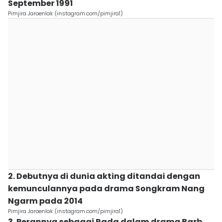
September 1991
Pimjira Jaroenlak (instagram.com/pimjira1)
2. Debutnya di dunia akting ditandai dengan
kemunculannya pada drama Songkram Nang
Ngarm pada 2014
Pimjira Jaroenlak (instagram.com/pimjira1)
3. Perannya sebagai Rada dalam drama Barb