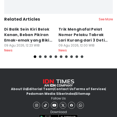
Related Articles
See More
Di Balik Sein Kiri Belok
Trik Menghafal Pelat
B
Kanan, Beban Pikiran
Nomor Pelaku Tabrak
K
Emak-emak yang Bikin
Lari Kurang dari 3 Detik
M
Gagal fokus di Jalan
09 Agu 2026, 12:23 WIB
di Tengah Kepanikan
09 Agu 2026, 12:00 WIB
ke
09
News
News
Ne
About Us
Editorial Team
Contact Us
Terms of Services
Pedoman Media Siber
Index
Sitemap
Follow Us
Download