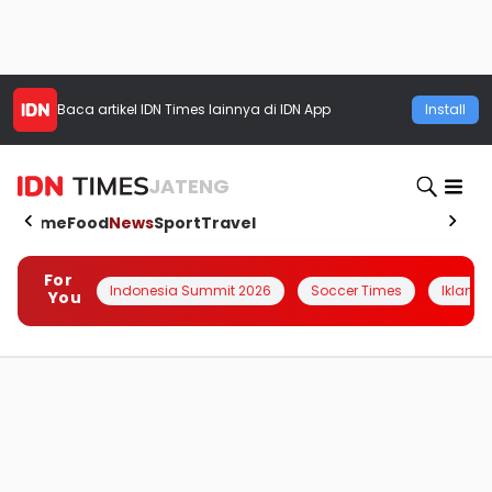
Baca artikel
IDN Times
lainnya di IDN App
Install
JATENG
Home
Food
News
Sport
Travel
For
Indonesia Summit 2026
Soccer Times
Iklanin 
You