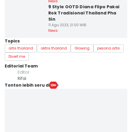
News
9 Style OOTD Diana Flipo Pakai
Rok Tradisional Thailand Pha
Sin
11 Agu 2023, 21:00 WIB
News
Topics
artis thailand
aktris thailand
Glowing
pesona artis
Divert me
Editorial Team
Editor
Rifai
Tonton lebih seru di