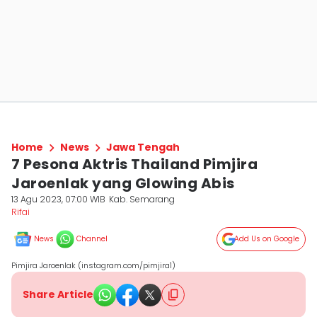
Home
News
Jawa Tengah
7 Pesona Aktris Thailand Pimjira
Jaroenlak yang Glowing Abis
13 Agu 2023, 07:00 WIB
Kab. Semarang
Rifai
News
Channel
Add Us on Google
Pimjira Jaroenlak (instagram.com/pimjira1)
Share Article