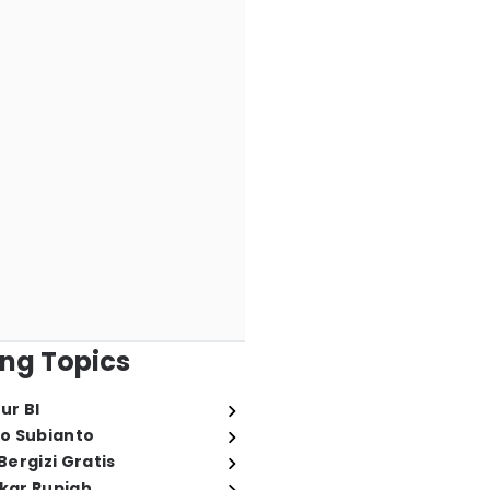
ng Topics
ur BI
o Subianto
ergizi Gratis
ukar Rupiah