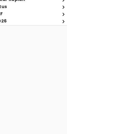
tus
FF
026