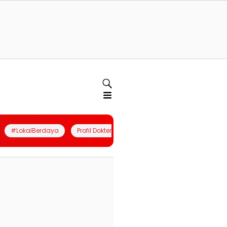
#LokalBerdaya
Profil Dokter
Quiz
Join Community