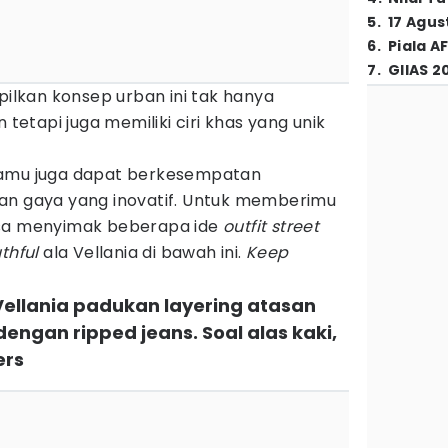
5
.
17 Agus
6
.
Piala A
7
.
GIIAS 2
lkan konsep urban ini tak hanya
tapi juga memiliki ciri khas yang unik
mu juga dapat berkesempatan
an gaya yang inovatif. Untuk memberimu
isa menyimak beberapa ide
outfit street
thful
ala Vellania di bawah ini.
Keep
 Vellania padukan layering atasan
dengan ripped jeans. Soal alas kaki,
ers