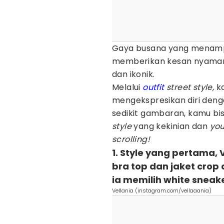
Gaya busana yang menampi
memberikan kesan nyaman te
dan ikonik.
Melalui
outfit
street style,
ka
mengekspresikan diri deng
sedikit gambaran, kamu b
style
yang kekinian dan
you
scrolling!
1. Style yang pertama,
bra top dan jaket crop 
ia memilih white sneak
Vellania (instagram.com/vellaaania)