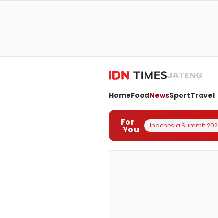
JATENG
Home
Food
News
Sport
Travel
For
Indonesia Summit 202
You