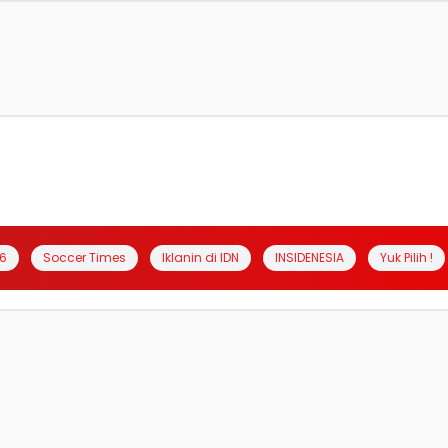
6
Soccer Times
Iklanin di IDN
INSIDENESIA
Yuk Pilih !