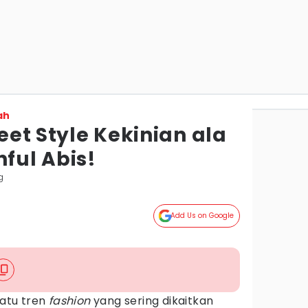
ah
reet Style Kekinian ala
hful Abis!
g
Add Us on Google
satu tren
fashion
yang sering dikaitkan