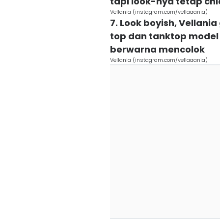
tapi look-nya tetap chi
Vellania (instagram.com/vellaaania)
7. Look boyish, Vellani
top dan tanktop model 
berwarna mencolok
Vellania (instagram.com/vellaaania)