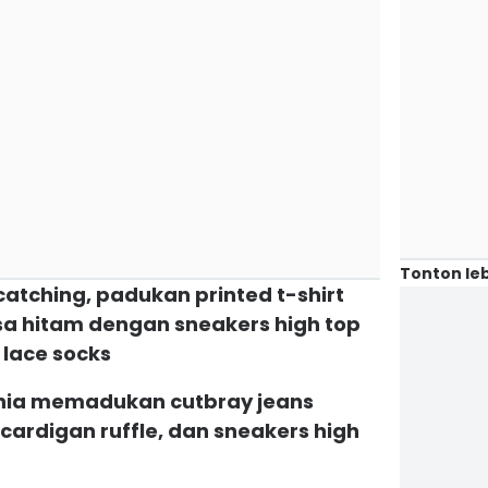
Tonton leb
 catching, padukan printed t-shirt
sa hitam dengan sneakers high top
 lace socks
lania memadukan cutbray jeans
cardigan ruffle, dan sneakers high