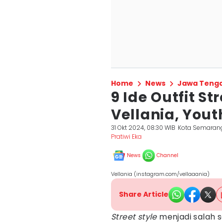
Home
News
Jawa Teng
9 Ide Outfit St
Vellania, Yout
31 Okt 2024, 08:30 WIB
Kota Semaran
Pratiwi Eka
News
Channel
Vellania (instagram.com/vellaaania)
Share Article
Street style
menjadi salah 