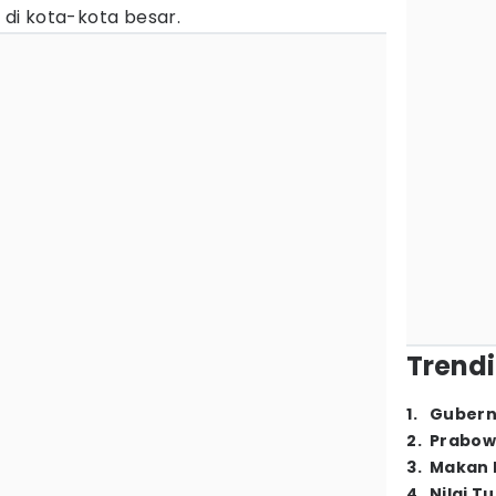
di kota-kota besar.
Trendi
1
.
Gubern
2
.
Prabow
3
.
Makan B
4
.
Nilai T