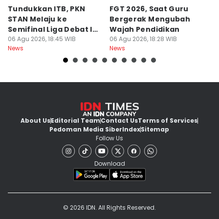
Tundukkan ITB, PKN
FGT 2026, Saat Guru
[
STAN Melaju ke
Bergerak Mengubah
D
Semifinal Liga Debat IDN
Wajah Pendidikan
A
Times 2026
06 Agu 2026, 18:45 WIB
06 Agu 2026, 18:28 WIB
S
06
News
News
Ne
d
About Us
Editorial Team
Contact Us
Terms of Services
Pedoman Media Siber
Index
Sitemap
Follow Us
Download
© 2026 IDN. All Rights Reserved.