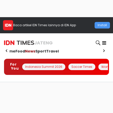
Baca artikel
IDN Times
lainnya di IDN App
Install
JATENG
Home
Food
News
Sport
Travel
For
Indonesia Summit 2026
Soccer Times
Iklanin 
You