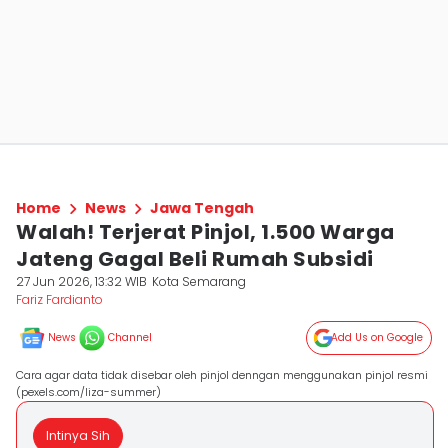
Home
News
Jawa Tengah
Walah! Terjerat Pinjol, 1.500 Warga
Jateng Gagal Beli Rumah Subsidi
27 Jun 2026, 13:32 WIB
Kota Semarang
Fariz Fardianto
News
Channel
Add Us on Google
Cara agar data tidak disebar oleh pinjol denngan menggunakan pinjol resmi
(pexels.com/liza-summer)
Intinya Sih