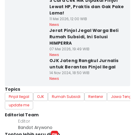
3 Cara Cek NIK Dipakai Pinjol
Lewat HP, Praktis dan Gak Pake
Lama!
11 Mei 2026, 12:00 WIB
News
Jerat Pinjol Jegal Warga Beli
Rumah Subsidi, Ini Solusi
HIMPERRA
07 Mei 2026, 19:49 WIB
News
OJK Jateng Rangkul Jurnalis
untuk Berantas Pinjol Ilegal
14 Nov 2024, 18:50 WIB
News
Topics
Pinjol Ilegal
OJK
Rumah Subsidi
Rentenir
Jawa Tenga
update me
Editorial Team
Editor
Bandot Arywono
Tonton lebih seru di