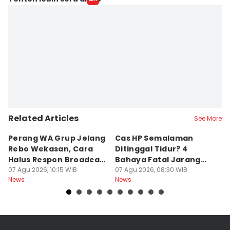
Related Articles
See More
Perang WA Grup Jelang
Cas HP Semalaman
J
Rebo Wekasan, Cara
Ditinggal Tidur? 4
J
Halus Respon Broadcast
Bahaya Fatal Jarang
Ha
Parno
07 Agu 2026, 10:15 WIB
Disadari Pekerja Kantor
07 Agu 2026, 08:30 WIB
A
07
News
News
Ne