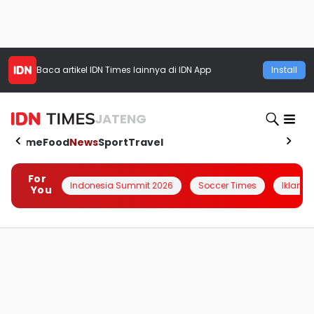
Baca artikel
IDN Times
lainnya di IDN App
Install
JATENG
Home
Food
News
Sport
Travel
For
Indonesia Summit 2026
Soccer Times
Iklanin 
You