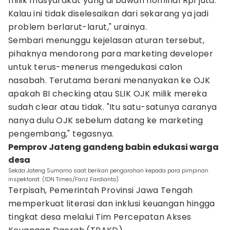
milik masyarakat yang di bawah nominal Rp1 juta.
Kalau ini tidak diselesaikan dari sekarang ya jadi
problem berlarut-larut," urainya.
Sembari menunggu kejelasan aturan tersebut,
pihaknya mendorong para marketing developer
untuk terus-menerus mengedukasi calon
nasabah. Terutama berani menanyakan ke OJK
apakah BI checking atau SLIK OJK milik mereka
sudah clear atau tidak. "Itu satu-satunya caranya
nanya dulu OJK sebelum datang ke marketing
pengembang," tegasnya.
Pemprov Jateng gandeng babin edukasi warga
desa
Sekda Jateng Sumarno saat berikan pengarahan kepada para pimpinan
inspektorat. (IDN Times/Fariz Fardianto)
Terpisah, Pemerintah Provinsi Jawa Tengah
memperkuat literasi dan inklusi keuangan hingga
tingkat desa melalui Tim Percepatan Akses