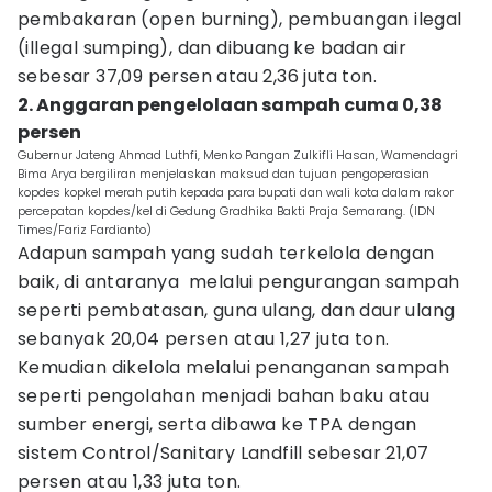
pembakaran (open burning), pembuangan ilegal
(illegal sumping), dan dibuang ke badan air
sebesar 37,09 persen atau 2,36 juta ton.
2. Anggaran pengelolaan sampah cuma 0,38
persen
Gubernur Jateng Ahmad Luthfi, Menko Pangan Zulkifli Hasan, Wamendagri
Bima Arya bergiliran menjelaskan maksud dan tujuan pengoperasian
kopdes kopkel merah putih kepada para bupati dan wali kota dalam rakor
percepatan kopdes/kel di Gedung Gradhika Bakti Praja Semarang. (IDN
Times/Fariz Fardianto)
Adapun sampah yang sudah terkelola dengan
baik, di antaranya melalui pengurangan sampah
seperti pembatasan, guna ulang, dan daur ulang
sebanyak 20,04 persen atau 1,27 juta ton.
Kemudian dikelola melalui penanganan sampah
seperti pengolahan menjadi bahan baku atau
sumber energi, serta dibawa ke TPA dengan
sistem Control/Sanitary Landfill sebesar 21,07
persen atau 1,33 juta ton.