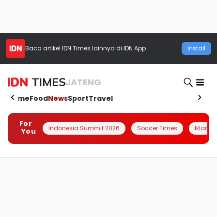
Baca artikel
IDN Times
lainnya di IDN App
Install
JATENG
Home
Food
News
Sport
Travel
For
Indonesia Summit 2026
Soccer Times
Iklanin 
You