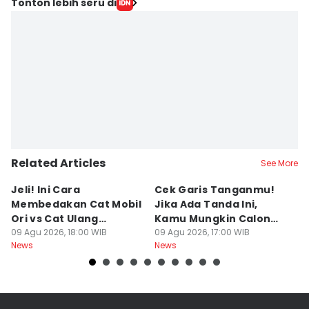
Tonton lebih seru di
Related Articles
See More
Jeli! Ini Cara
Cek Garis Tanganmu!
Ta
Membedakan Cat Mobil
Jika Ada Tanda Ini,
B
Ori vs Cat Ulang
Kamu Mungkin Calon
S
Oplosan saat Beli
09 Agu 2026, 18:00 WIB
Orang Sukses
09 Agu 2026, 17:00 WIB
ke
09
News
News
Ne
kendaraan Bekas
M