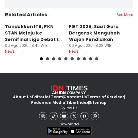
Related Articles
See More
Tundukkan ITB, PKN
FGT 2026, Saat Guru
[
STAN Melaju ke
Bergerak Mengubah
D
Semifinal Liga Debat IDN
Wajah Pendidikan
A
Times 2026
06 Agu 2026, 18:45 WIB
06 Agu 2026, 18:28 WIB
S
06
News
News
Ne
d
About Us
Editorial Team
Contact Us
Terms of Services
Pedoman Media Siber
Index
Sitemap
Follow Us
Download