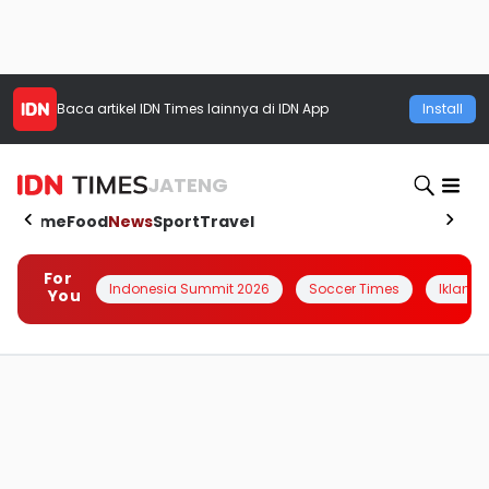
Baca artikel
IDN Times
lainnya di IDN App
Install
JATENG
Home
Food
News
Sport
Travel
For
Indonesia Summit 2026
Soccer Times
Iklanin 
You