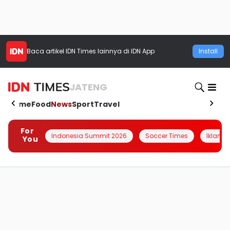
Baca artikel
IDN Times
lainnya di IDN App
Install
JATENG
Home
Food
News
Sport
Travel
For
Indonesia Summit 2026
Soccer Times
Iklanin 
You