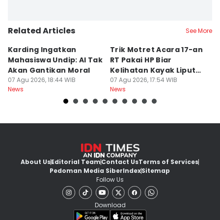
Related Articles
See More
Karding Ingatkan
Trik Motret Acara 17-an
N
Mahasiswa Undip: AI Tak
RT Pakai HP Biar
C
Akan Gantikan Moral
Kelihatan Kayak Liputan
1
07 Agu 2026, 18:44 WIB
Festival Nasional
07 Agu 2026, 17:54 WIB
M
07
News
News
Ne
About Us
Editorial Team
Contact Us
Terms of Services
Pedoman Media Siber
Index
Sitemap
Follow Us
Download